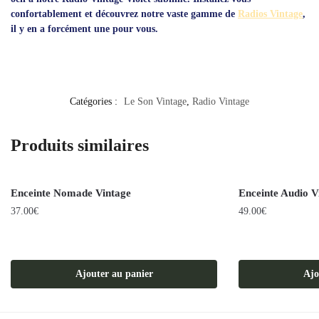
confortablement et découvrez notre vaste gamme de
Radios Vintage
,
il y en a forcément une pour vous.
Catégories :
Le Son Vintage
,
Radio Vintage
Produits similaires
Enceinte Nomade Vintage
Enceinte Audio V
37.00
€
49.00
€
Ajouter au panier
Ajo