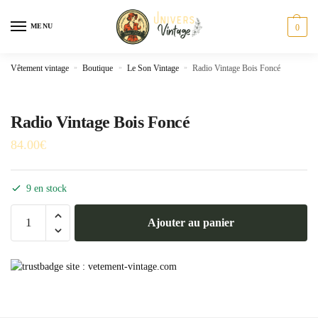
Skip
Skip
to
to
MENU
0
navigation
content
Vêtement vintage
»
Boutique
»
Le Son Vintage
»
Radio Vintage Bois Foncé
Radio Vintage Bois Foncé
84.00
€
9 en stock
quantité
Ajouter au panier
de
Radio
Vintage
Bois
Foncé