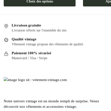
Ce
Choix des options
Ajo
produit
a
plusieurs
variations.
Livraison gratuite
Les
Livraison offerte sur l'ensemble du site.
options
Qualité vintage
peuvent
Vêtement vintage propose des vêtements de qualité.
être
Paiement 100% sécurisé
choisies
Mastercard / Visa / Stripe
sur
la
page
du
produit
Notre univers vintage est un monde rempli de surprise. Venez
découvrir nos vêtements et accessoires vintage.