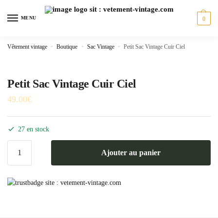
Skip
Skip
to
to
MENU
0
navigation
content
Vêtement vintage
»
Boutique
»
Sac Vintage
»
Petit Sac Vintage Cuir Ciel
Petit Sac Vintage Cuir Ciel
49.00
€
27 en stock
quantité
Ajouter au panier
de
Petit
Sac
Vintage
Cuir
Ciel