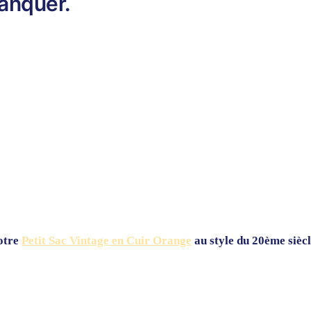
anquer.
notre
Petit Sac Vintage en Cuir Orange
au style du 20ème sièc