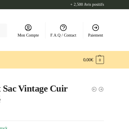
+ 2,500 Avis positifs
Mon Compte
F.A.Q / Contact
Paiement
0.00
€
0
t Sac Vintage Cuir
é
stock