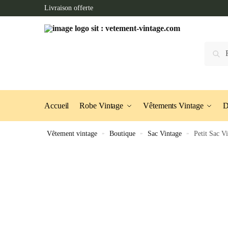
Skip
Skip
Livraison offerte
to
to
navigation
content
Recherc
Accueil
Robe Vintage
Vêtements Vintage
D
Vêtement vintage
»
Boutique
»
Sac Vintage
»
Petit Sac V