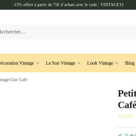
-15% offert à partir de 75€ d’achats avec le code : VINTAGE15
her :
écoration Vintage
Le Son Vintage
Look Vintage
Blog
intage Cuir Café
Peti
Caf
49.00
€
21 en 