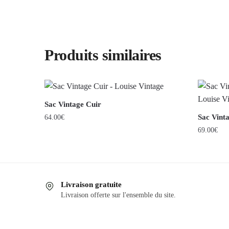
Produits similaires
Sac Vintage Cuir
Sac Vint
64.00
€
69.00
€
Ce
produit
a
plusieurs
Livraison gratuite
variations.
Livraison offerte sur l'ensemble du site.
Les
options
peuvent