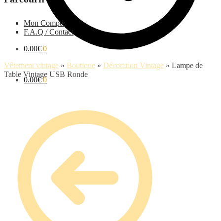
Mon Compte
F.A.Q / Contact
0.00
€
0
Vêtement vintage
»
Boutique
»
Décoration Vintage
»
Lampe de
Table Vintage USB Ronde
0.00
€
0