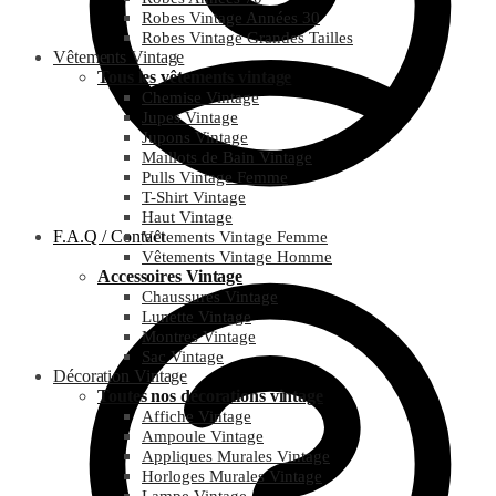
Robes Vintage Années 30
Robes Vintage Grandes Tailles
Vêtements Vintage
Tous les vêtements vintage
Chemise Vintage
Jupes Vintage
Jupons Vintage
Maillots de Bain Vintage
Pulls Vintage Femme
T-Shirt Vintage
Haut Vintage
F.A.Q / Contact
Vêtements Vintage Femme
Vêtements Vintage Homme
Accessoires Vintage
Chaussures Vintage
Lunette Vintage
Montres Vintage
Sac Vintage
Décoration Vintage
Toutes nos décorations vintage
Affiche Vintage
Ampoule Vintage
Appliques Murales Vintage
Horloges Murales Vintage