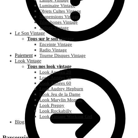
Lampe Vintage
Luminaire Vintage
Objets Cultes Vintage
Suspensions Vintage
Téléphones Vintage
Valises Vintage
Le Son Vintage
Tous sur le son vintage
Enceinte Vintage
Radio Vintage
Paiement
Tourne Disques Vintage
Look Vintage
Tous nos look vintage
Look Années 20
Look Années 50
Look Années 60
Look Audrey Hepburn
Look Jeu de la Dame
Look Marylin Monroe
Look Preppy
Look Rockabilly
Look Vintage Working Girl
Blog
Parcourir