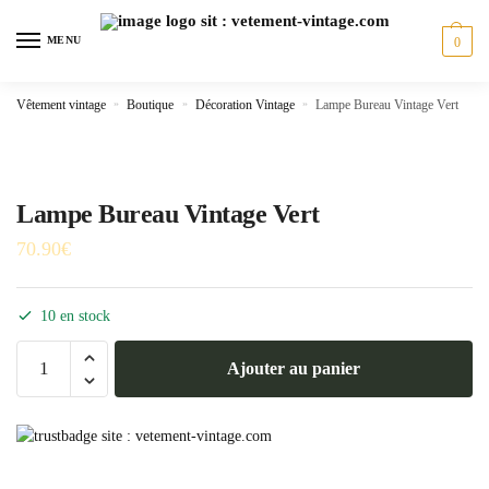
Skip
Skip
to
to
MENU
0
navigation
content
Vêtement vintage
»
Boutique
»
Décoration Vintage
»
Lampe Bureau Vintage Vert
Lampe Bureau Vintage Vert
70.90
€
10 en stock
quantité
Ajouter au panier
de
Lampe
Bureau
Vintage
Vert