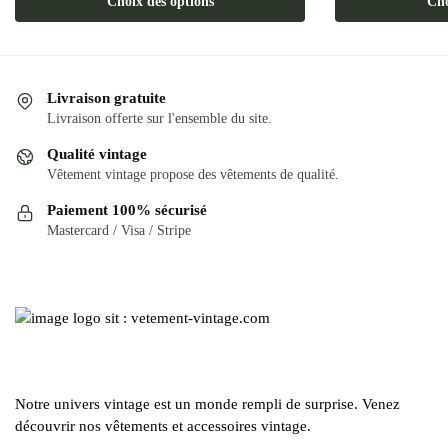
Choix des options
Cho
produit
a
a
plusieurs
plusieurs
variations.
variations.
Les
Livraison gratuite
Les
options
Livraison offerte sur l'ensemble du site.
options
peuvent
Qualité vintage
peuvent
être
Vêtement vintage propose des vêtements de qualité.
être
choisies
Paiement 100% sécurisé
choisies
sur
Mastercard / Visa / Stripe
sur
la
la
page
page
du
du
produit
produit
Notre univers vintage est un monde rempli de surprise. Venez
découvrir nos vêtements et accessoires vintage.