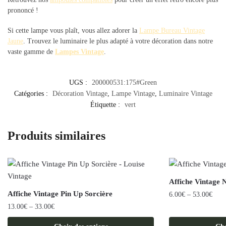
prononcé !
Si cette lampe vous plaît, vous allez adorer la
Lampe Bureau Vintage
Jaune
. Trouvez le luminaire le plus adapté à votre décoration dans notre
vaste gamme de
Lampes Vintage
.
UGS :
200000531:175#Green
Catégories :
Décoration Vintage
,
Lampe Vintage
,
Luminaire Vintage
Étiquette :
vert
Produits similaires
Affiche Vintage 
Affiche Vintage Pin Up Sorcière
6.00
€
–
53.00
€
13.00
€
–
33.00
€
Ce
Ce
produit