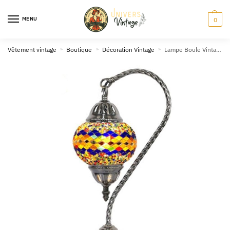
Skip
Skip
to
to
MENU
0
navigation
content
Vêtement vintage
»
Boutique
»
Décoration Vintage
»
Lampe Boule Vintage Orient