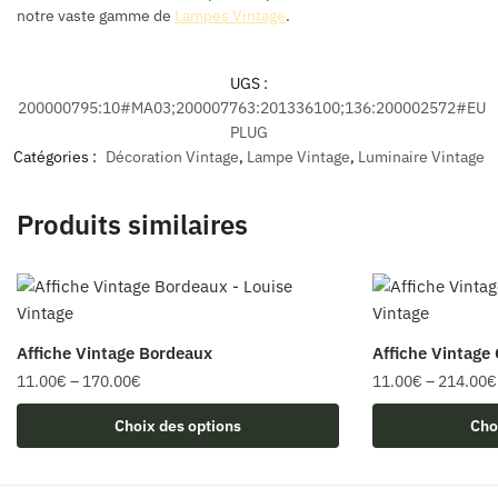
notre vaste gamme de
Lampes Vintage
.
UGS :
200000795:10#MA03;200007763:201336100;136:200002572#EU
PLUG
Catégories :
Décoration Vintage
,
Lampe Vintage
,
Luminaire Vintage
Produits similaires
Affiche Vintage Bordeaux
Affiche Vintage
11.00
€
–
170.00
€
11.00
€
–
214.00
€
Ce
Ce
Choix des options
Cho
produit
produit
a
a