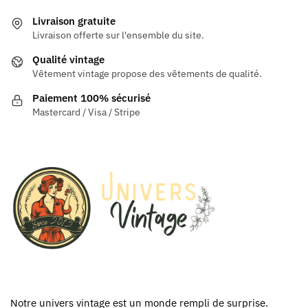
plusieurs
plusieurs
variations.
variations.
Livraison gratuite
Les
Les
Livraison offerte sur l'ensemble du site.
options
options
Qualité vintage
peuvent
peuvent
Vêtement vintage propose des vêtements de qualité.
être
être
Paiement 100% sécurisé
choisies
choisies
Mastercard / Visa / Stripe
sur
sur
la
la
page
page
du
du
produit
produit
Notre univers vintage est un monde rempli de surprise.