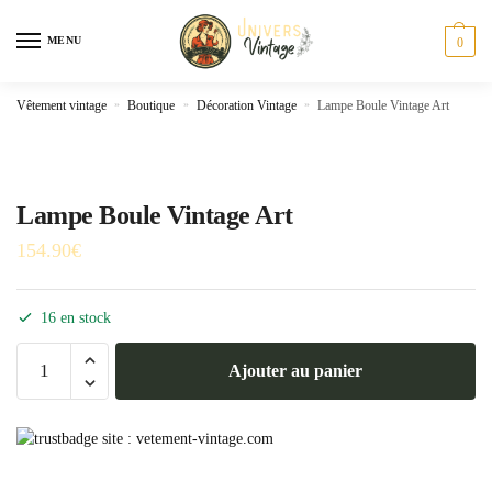
Skip
Skip
to
to
MENU
0
navigation
content
Vêtement vintage
»
Boutique
»
Décoration Vintage
»
Lampe Boule Vintage Art
Lampe Boule Vintage Art
154.90
€
16 en stock
quantité
Ajouter au panier
de
Lampe
Boule
Vintage
Art