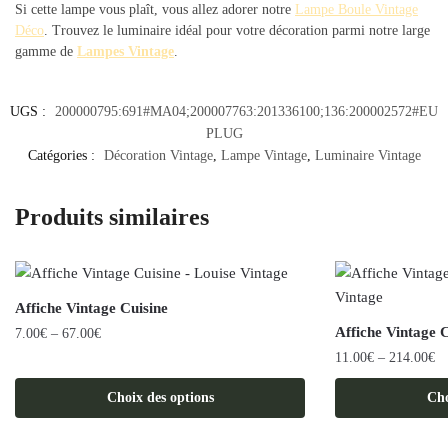
Si cette lampe vous plaît, vous allez adorer notre
Lampe Boule Vintage
Déco
. Trouvez le luminaire idéal pour votre décoration parmi notre large
gamme de
Lampes Vintage
.
UGS :
200000795:691#MA04;200007763:201336100;136:200002572#EU
PLUG
Catégories :
Décoration Vintage
,
Lampe Vintage
,
Luminaire Vintage
Produits similaires
Affiche Vintage Cuisine
Affiche Vintage 
7.00
€
–
67.00
€
11.00
€
–
214.00
€
Ce
produit
Ce
Choix des options
Cho
a
produit
plusieurs
a