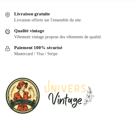
variations.
plusieurs
Les
variations.
Livraison gratuite
options
Les
Livraison offerte sur l'ensemble du site.
peuvent
options
Qualité vintage
être
peuvent
Vêtement vintage propose des vêtements de qualité.
choisies
être
Paiement 100% sécurisé
sur
choisies
Mastercard / Visa / Stripe
la
sur
page
la
du
page
produit
du
produit