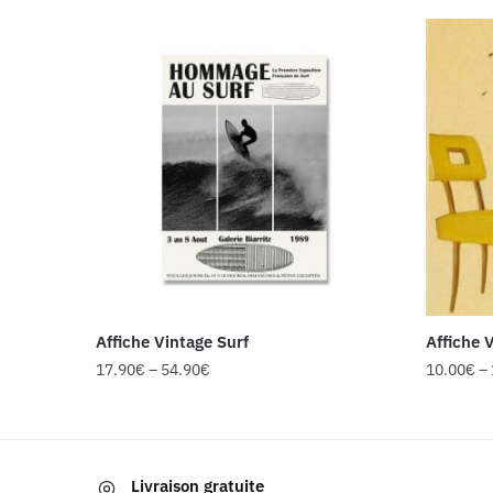
Affiche Vintage Surf
Affiche 
17.90
€
–
54.90
€
10.00
€
–
Ce
Ce
produit
produit
a
a
Livraison gratuite
plusieurs
plusieur