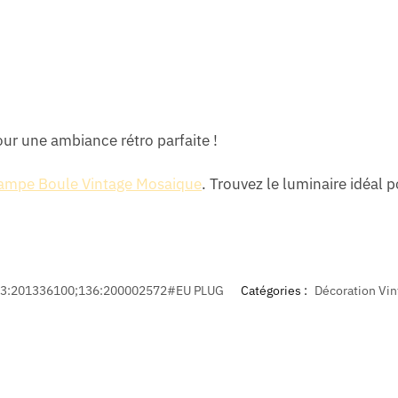
ur une ambiance rétro parfaite !
ampe Boule Vintage Mosaique
.
Trouvez le luminaire idéal p
3:201336100;136:200002572#EU PLUG
Catégories :
Décoration Vin