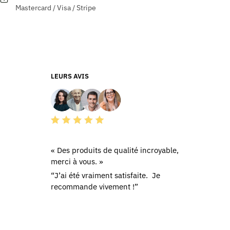
Mastercard / Visa / Stripe
variations.
Les
options
peuvent
être
choisies
LEURS AVIS
sur
la
page
du
produit
« Des produits de qualité incroyable,
merci à vous. »
“J’ai été vraiment satisfaite. Je
recommande vivement !”