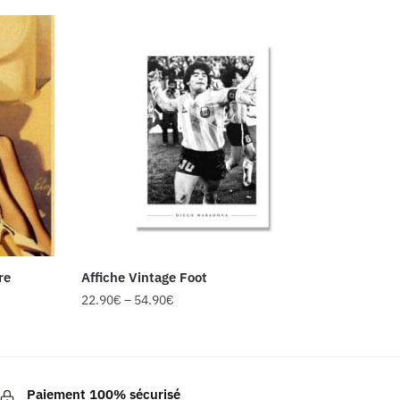
re
Affiche Vintage Foot
22.90
€
–
54.90
€
Ce
produit
a
Paiement 100% sécurisé
plusieurs