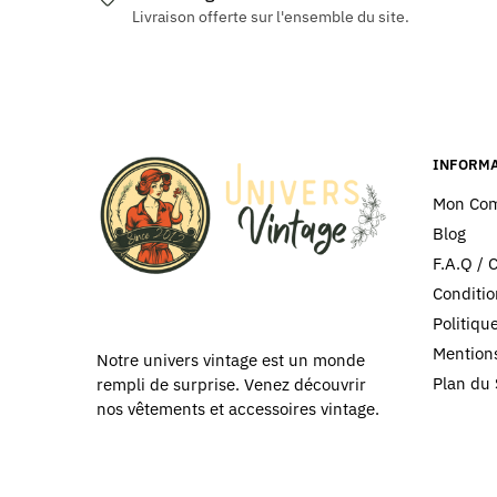
Livraison offerte sur l'ensemble du site.
variations.
variatio
Les
Les
options
options
peuvent
peuvent
être
être
choisies
choisies
INFORMA
sur
sur
Mon Co
la
la
Blog
page
page
F.A.Q / 
du
du
Conditio
produit
produit
Politiq
Mentions
Notre univers vintage est un monde
Plan du 
rempli de surprise. Venez découvrir
nos vêtements et accessoires vintage.