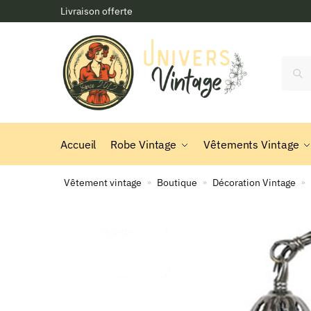
Skip
Skip
Livraison offerte
to
to
navigation
content
Reche
Accueil
Robe Vintage
Vêtements Vintage
Vêtement vintage
Boutique
Décoration Vintage
»
»
»