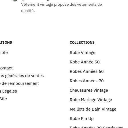
Vêtement vintage propose des vêtements de
ns.
variations.
qualité.
Les
options
peuvent
être
choisies
TIONS
COLLECTIONS
sur
mpte
Robe Vintage
la
Robe Année 50
page
Contact
du
Robes Années 60
ns générales de ventes
produit
Robes Années 70
ue de remboursement
Chaussures Vintage
 Légales
Site
Robe Mariage Vintage
Maillots de Bain Vintage
Robe Pin Up
Robe Années 20 Charleston