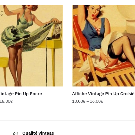
Vintage Pin Up Encre
Affiche Vintage Pin Up Croisiè
16.00
€
10.00
€
–
16.00
€
Ce
produit
a
Qualité vintage
s
plusieurs