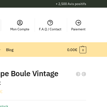
+ 2,500 Avis positifs
Mon Compte
F.A.Q / Contact
Paiement
Blog
0.00
€
0
pe Boule Vintage
c
€
 stock