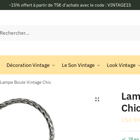
-15% offert à partir de 75€ d’achats avec le code : VINTAGE15
rcher :
Décoration Vintage
Le Son Vintage
Look Vintage
Lampe Boule Vintage Chic
Lam
🔍
Chi
154.90
28 en