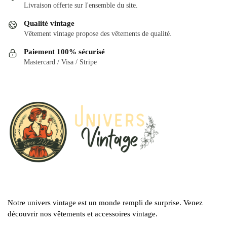
Les
Livraison offerte sur l'ensemble du site.
peuvent
options
être
Qualité vintage
peuvent
choisies
Vêtement vintage propose des vêtements de qualité.
être
sur
Paiement 100% sécurisé
choisies
la
Mastercard / Visa / Stripe
sur
page
la
du
page
produit
du
produit
Notre univers vintage est un monde rempli de surprise. Venez
découvrir nos vêtements et accessoires vintage.