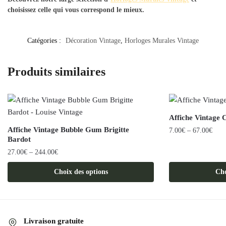
choisissez celle qui vous correspond le mieux.
Catégories :
Décoration Vintage
,
Horloges Murales Vintage
Produits similaires
Affiche Vintage 
Affiche Vintage Bubble Gum Brigitte
7.00
€
–
67.00
€
Bardot
Ce
27.00
€
–
244.00
€
produit
Ce
a
Choix des options
Cho
produit
plusieurs
a
variations.
plusieurs
Les
variations.
options
Livraison gratuite