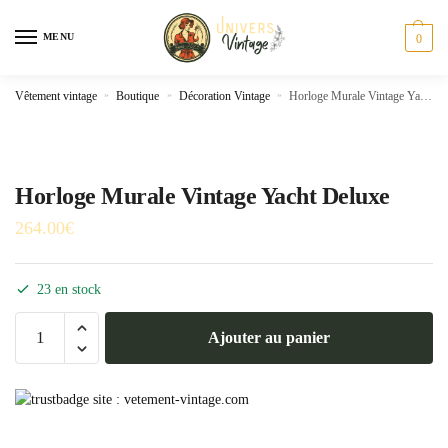
Skip
Skip
to
to
MENU
0
navigation
content
Vêtement vintage
»
Boutique
»
Décoration Vintage
»
Horloge Murale Vintage Yacht Deluxe
Horloge Murale Vintage Yacht Deluxe
264.00
€
23 en stock
quantité
Ajouter au panier
de
Horloge
Murale
Vintage
Yacht