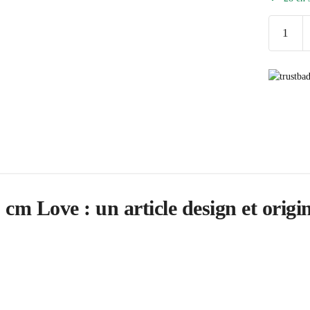
quantité
de
Horloge
Murale
Vintage
40
cm
Love
m Love : un article design et origin