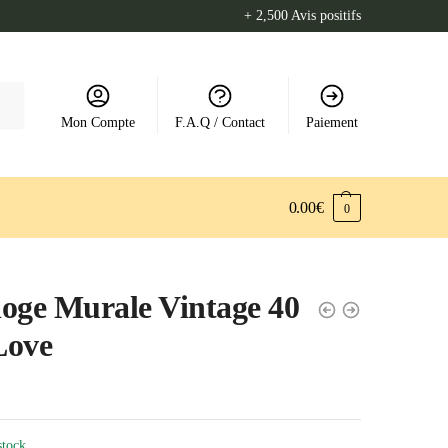
+ 2,500 Avis positifs
Mon Compte
F.A.Q / Contact
Paiement
0.00
€
0
oge Murale Vintage 40
Love
stock