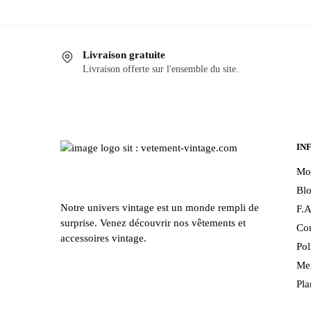
Ce
Ce
produit
produit
a
a
Livraison gratuite
plusieurs
plusieurs
Livraison offerte sur l'ensemble du site.
variations.
variations
Les
Les
options
options
peuvent
peuvent
être
être
IN
choisies
choisies
Mo
sur
sur
Bl
la
la
Notre univers vintage est un monde rempli de
F.A
page
page
surprise. Venez découvrir nos vêtements et
Con
du
du
accessoires vintage.
Pol
produit
produit
Men
Pla