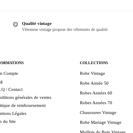
Ce
produit
a
Qualité vintage
plusieurs
Vêtement vintage propose des vêtements de qualité.
.
variations.
Les
options
peuvent
être
FORMATIONS
COLLECTIONS
choisies
n Compte
Robe Vintage
sur
og
Robe Année 50
la
.Q / Contact
page
Robes Années 60
ditions générales de ventes
du
Robes Années 70
itique de remboursement
produit
Chaussures Vintage
tions Légales
n du Site
Robe Mariage Vintage
Maillots de Bain Vintage