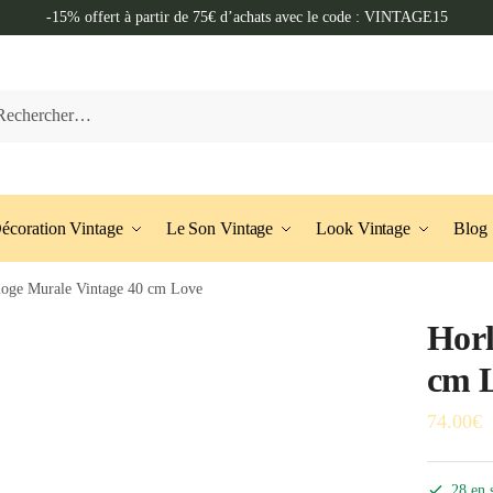
-15% offert à partir de 75€ d’achats avec le code : VINTAGE15
her :
écoration Vintage
Le Son Vintage
Look Vintage
Blog
loge Murale Vintage 40 cm Love
Horl
cm 
74.00
€
28 en 