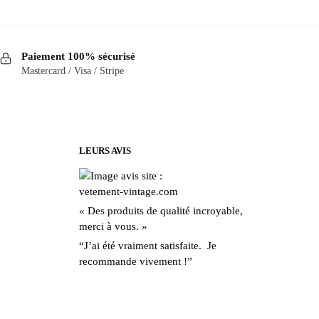
Ce
produit
a
Paiement 100% sécurisé
plusieurs
Mastercard / Visa / Stripe
variations.
Les
options
peuvent
être
LEURS AVIS
choisies
sur
la
« Des produits de qualité incroyable,
page
merci à vous. »
du
“J’ai été vraiment satisfaite. Je
produit
recommande vivement !”