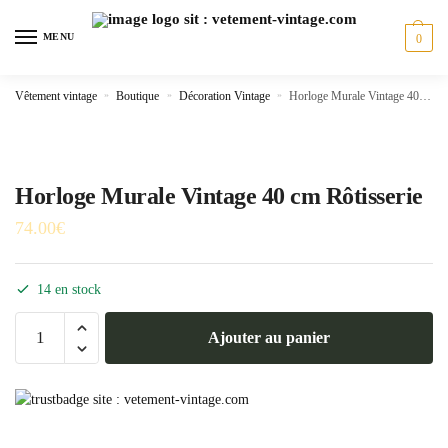
Skip
Skip
to
to
MENU
0
navigation
content
Vêtement vintage
»
Boutique
»
Décoration Vintage
»
Horloge Murale Vintage 40 cm Rôtisserie
Horloge Murale Vintage 40 cm Rôtisserie
74.00
€
14 en stock
quantité
Ajouter au panier
de
Horloge
Murale
Vintage
40