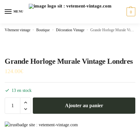
Skip
Skip
to
to
MENU
0
navigation
content
Vêtement vintage
»
Boutique
»
Décoration Vintage
»
Grande Horloge Murale Vintage Londres
Grande Horloge Murale Vintage Londres
124.00
€
13 en stock
quantité
Ajouter au panier
de
Grande
Horloge
Murale
Vintage