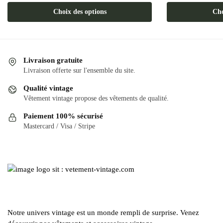
produit
Ce
Choix des options
Cho
a
produit
plusieurs
a
variations.
plusieurs
Les
variations.
Livraison gratuite
options
Les
Livraison offerte sur l'ensemble du site.
peuvent
options
Qualité vintage
être
peuvent
Vêtement vintage propose des vêtements de qualité.
choisies
être
Paiement 100% sécurisé
sur
choisies
Mastercard / Visa / Stripe
la
sur
page
la
du
page
produit
du
produit
Notre univers vintage est un monde rempli de surprise. Venez