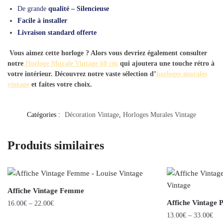
De grande
qualité – Silencieuse
Facile à installer
Livraison standard offerte
Vous aimez cette horloge ? Alors vous devriez également consulter
notre
Horloge Murale Vintage 60 cm
qui ajoutera une touche rétro à
votre intérieur. Découvrez notre vaste sélection d’
horloges murales
vintage
et faites votre choix.
Catégories :
Décoration Vintage
,
Horloges Murales Vintage
Produits similaires
Affiche Vintage Femme
Affiche Vintage 
16.00
€
–
22.00
€
13.00
€
–
33.00
€
Ce