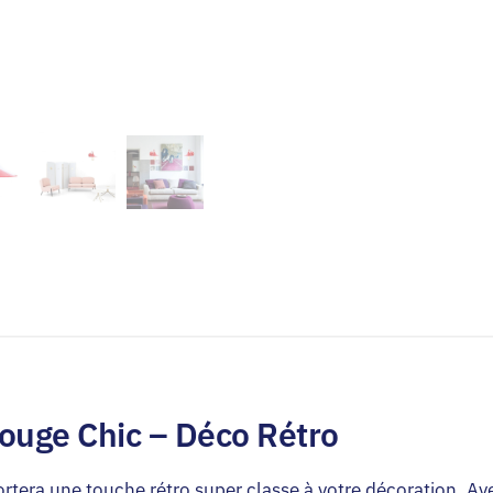
ouge Chic – Déco Rétro
rtera une touche rétro super classe à votre décoration. A