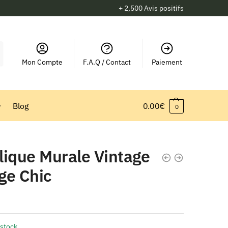
+ 2,500 Avis positifs
Mon Compte
F.A.Q / Contact
Paiement
Blog
0.00
€
0
lique Murale Vintage
ge Chic
 stock