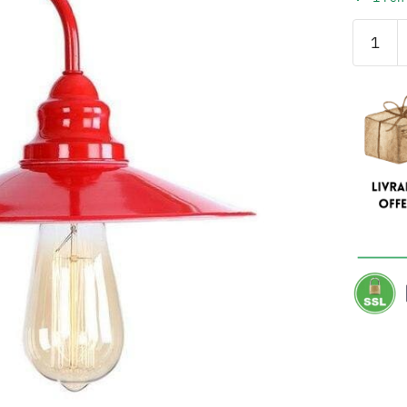
quantité
de
Appliqu
Murale
Vintage
Rouge
Chic