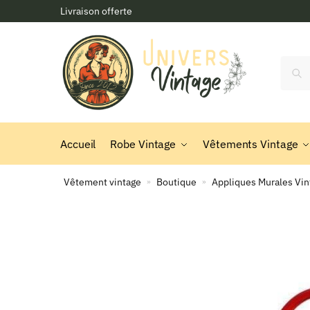
Skip
Skip
Livraison offerte
to
to
navigation
content
Reche
Accueil
Robe Vintage
Vêtements Vintage
Vêtement vintage
Boutique
Appliques Murales Vin
»
»