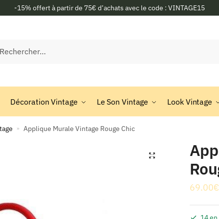
-15% offert à partir de 75€ d’achats avec le code : VINTAGE15
rcher :
Décoration Vintage
Le Son Vintage
Look Vintage
tage
Applique Murale Vintage Rouge Chic
»
App
🔍
Rou
69.00
€
14 en