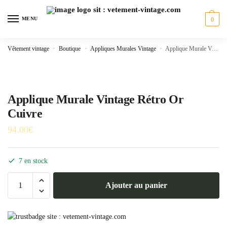
Skip
Skip
to
to
MENU
0
navigation
content
Vêtement vintage
»
Boutique
»
Appliques Murales Vintage
»
Applique Murale Vintage Rétro Or Cuivre
Applique Murale Vintage Rétro Or
Cuivre
94.00
€
7 en stock
quantité
Ajouter au panier
de
Applique
Murale
Vintage