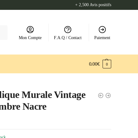
+ 2,500 Avis positifs
Mon Compte
F.A.Q / Contact
Paiement
0.00
€
0
ique Murale Vintage
mbre Nacre
tock