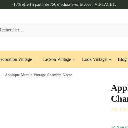
-15% offert à partir de 75€ d’achats avec le code : VINTAGE15
her :
écoration Vintage
Le Son Vintage
Look Vintage
Blog
»
Applique Murale Vintage Chambre Nacre
Appl
Cha
204.00
€
9 en s