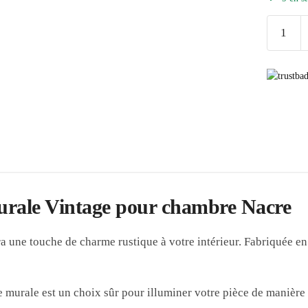
quantité
de
Applique
Murale
Vintage
Chambre
Nacre
urale Vintage pour chambre Nacre
une touche de charme rustique à votre intérieur. Fabriquée en mét
ue murale est un choix sûr pour illuminer votre pièce de manièr