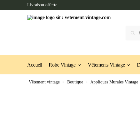
Skip
Skip
Livraison offerte
to
to
navigation
content
Recherc
Accueil
Robe Vintage
Vêtements Vintage
D
Vêtement vintage
»
Boutique
»
Appliques Murales Vintage