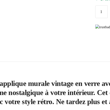
quantité
de
Applique
Murale
Vintage
Verre
Fleur
Emeraud
applique murale vintage en verre av
 nostalgique à votre intérieur. Cet 
 votre style rétro. Ne tardez plus et