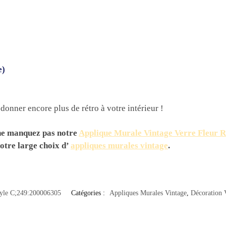
e)
donner encore plus de rétro à votre intérieur !
, ne manquez pas notre
Applique Murale Vintage Verre Fleur 
notre large choix d’
appliques murales vintage
.
yle C;249:200006305
Catégories :
Appliques Murales Vintage
,
Décoration 