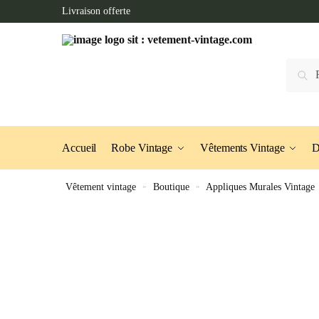
Skip
Skip
Livraison offerte
to
to
navigation
content
Recherc
Accueil
Robe Vintage
Vêtements Vintage
D
Vêtement vintage
»
Boutique
»
Appliques Murales Vintage