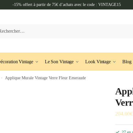
-15% offert à partir de 75€ d’achats avec le code : VINTAGE15
her :
écoration Vintage
Le Son Vintage
Look Vintage
Blog
»
Applique Murale Vintage Verre Fleur Emeraude
Appl
Verr
204.00
€
27 en 