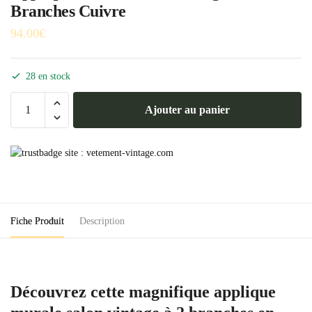
Branches Cuivre
94.00
€
28 en stock
quantité
Ajouter au panier
de
Applique
Murale
Salon
Vintage
2
Branches
Fiche Produit
Description
Cuivre
Découvrez cette magnifique applique