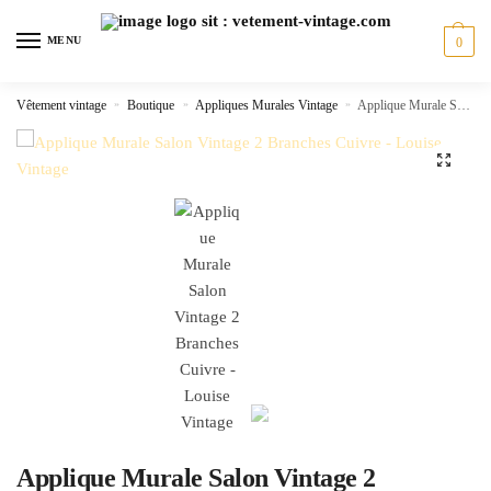
Skip
Skip
to
to
MENU
0
navigation
content
Vêtement vintage
»
Boutique
»
Appliques Murales Vintage
»
Applique Murale Salon Vintage 2 Branches Cuivre
🔍
Applique Murale Salon Vintage 2