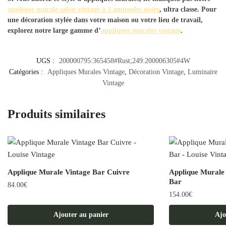
applique murale salon vintage à 3 ampoules noire
, ultra classe. Pour
une décoration stylée dans votre maison ou votre lieu de travail,
explorez notre large gamme d’
appliques murales vintage
.
UGS :
200000795:365458#Rust;249:200006305#4W
Catégories :
Appliques Murales Vintage
,
Décoration Vintage
,
Luminaire
Vintage
Produits similaires
Applique Murale Vintage Bar Cuivre
Applique Murale
Bar
84.00
€
154.00
€
Ajouter au panier
Ajo