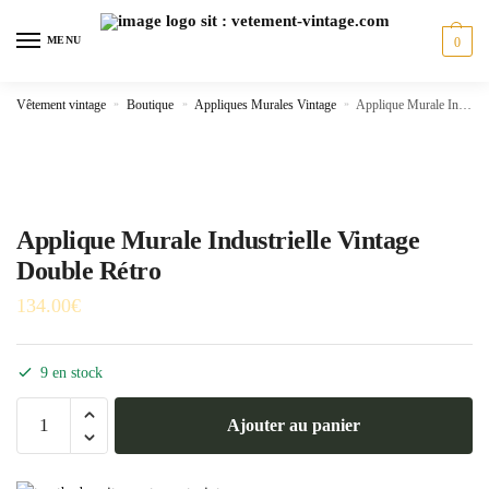
Skip
Skip
to
to
MENU
0
navigation
content
Vêtement vintage
»
Boutique
»
Appliques Murales Vintage
»
Applique Murale Industrielle Vintage Double Rétro
Applique Murale Industrielle Vintage
Double Rétro
134.00
€
9 en stock
quantité
Ajouter au panier
de
Applique
Murale