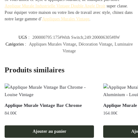
Applique Murale Industrielle Vintage Double Angle Droit
super classe.
Pour équiper votre maison ou votre lieu de travail avec style, chinez dans
notre large gamme d’
Appliques Murales Vintage
.
UGS :
200000795:175#With Switch;249:200006305#8W
Catégories :
Appliques Murales Vintage
,
Décoration Vintage
,
Luminaire
Vintage
Produits similaires
Applique Murale Vintage Bar Chrome
Applique Murale
84.00
€
164.00
€
Ajouter au panier
Ajo