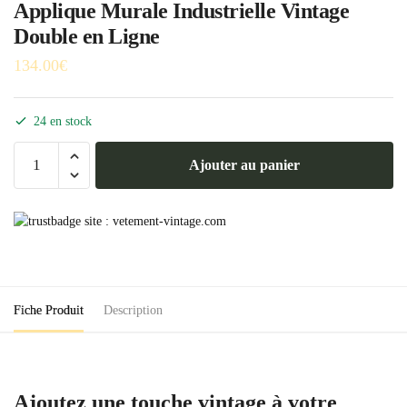
Applique Murale Industrielle Vintage
Double en Ligne
134.00
€
24 en stock
quantité
Ajouter au panier
de
Applique
Murale
Industrielle
Vintage
Double
en
Fiche Produit
Description
Ligne
Ajoutez une touche vintage à votre