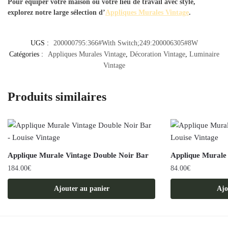
Pour équiper votre maison ou votre lieu de travail avec style,
explorez notre large sélection d’
Appliques Murales Vintage
.
UGS :
200000795:366#With Switch;249:200006305#8W
Catégories :
Appliques Murales Vintage
,
Décoration Vintage
,
Luminaire
Vintage
Produits similaires
Applique Murale Vintage Double Noir Bar
Applique Murale 
184.00
€
84.00
€
Ajouter au panier
Ajo