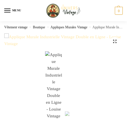
Skip
Skip
to
to
MENU
0
navigation
content
Vêtement vintage
»
Boutique
»
Appliques Murales Vintage
»
Applique Murale Industrielle Vintage Double en Ligne
🔍