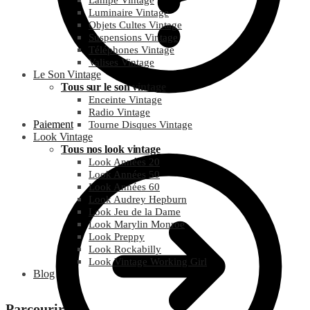
Lampe Vintage
Luminaire Vintage
Objets Cultes Vintage
Suspensions Vintage
Téléphones Vintage
Valises Vintage
Le Son Vintage
Tous sur le son vintage
Enceinte Vintage
Radio Vintage
Paiement
Tourne Disques Vintage
Look Vintage
Tous nos look vintage
Look Années 20
Look Années 50
Look Années 60
Look Audrey Hepburn
Look Jeu de la Dame
Look Marylin Monroe
Look Preppy
Look Rockabilly
Look Vintage Working Girl
Blog
Parcourir