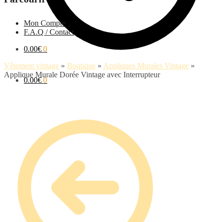
Mon Compte
F.A.Q / Contact
0.00
€
0
Vêtement vintage
»
Boutique
»
Appliques Murales Vintage
»
Applique Murale Dorée Vintage avec Interrupteur
0.00
€
0