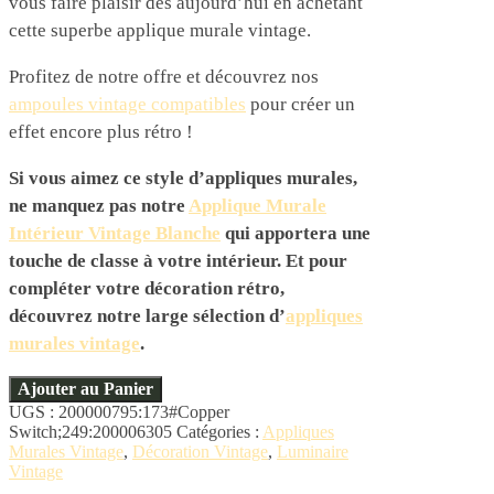
vous faire plaisir dès aujourd’hui en achetant
cette superbe applique murale vintage.
Profitez de notre offre et découvrez nos
ampoules vintage compatibles
pour créer un
effet encore plus rétro !
Si vous aimez ce style d’appliques murales,
ne manquez pas notre
Applique Murale
Intérieur Vintage Blanche
qui apportera une
touche de classe à votre intérieur. Et pour
compléter votre décoration rétro,
découvrez notre large sélection d’
appliques
murales vintage
.
Ajouter au Panier
UGS :
200000795:173#Copper
Switch;249:200006305
Catégories :
Appliques
Murales Vintage
,
Décoration Vintage
,
Luminaire
Vintage