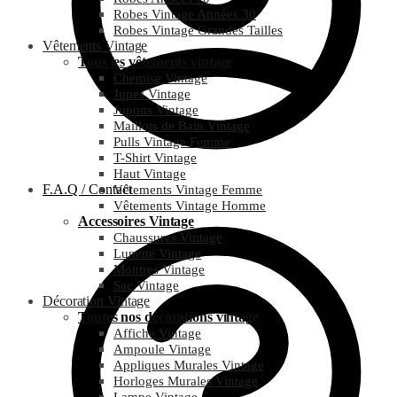
Robes Vintage Années 30
Robes Vintage Grandes Tailles
Vêtements Vintage
Tous les vêtements vintage
Chemise Vintage
Jupes Vintage
Jupons Vintage
Maillots de Bain Vintage
Pulls Vintage Femme
T-Shirt Vintage
Haut Vintage
F.A.Q / Contact
Vêtements Vintage Femme
Vêtements Vintage Homme
Accessoires Vintage
Chaussures Vintage
Lunette Vintage
Montres Vintage
Sac Vintage
Décoration Vintage
Toutes nos décorations vintage
Affiche Vintage
Ampoule Vintage
Appliques Murales Vintage
Horloges Murales Vintage