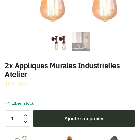
2x Appliques Murales Industrielles
Atelier
104.00
€
11 en stock
quantité
Ajouter au panier
de
2x
Appliques