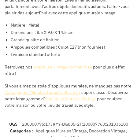
parfaitement avec d’autres objets décoratifs actuels. Faites-vous
plaisir dès aujourd’hui avec cette applique murale vintage.
Matière : Métal
Dimensions : 8.5 X 9.0 X 14.5 cm
Grande qualité de finition
Ampoules compatibles : Culot E27 (non fournies)
Livraison standard offerte
Retrouvez nos
ampoules vintage compatibles
pour plus d’effet
rétro !
Si vous aimez ce style d’appliques murales, ne manquez pas notre
2x Appliques Murales Industrielles Loft
super classe. Découvrez
notre large gamme d’
Appliques Murales Vintage
pour équiper
votre maison ou votre lieu de travail avec style.
UGS :
200000795:173#YY-BG805-2T;200007763:201336100
Catégories :
Appliques Murales Vintage
,
Décoration Vintage
,