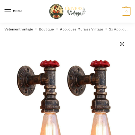
Skip
Skip
to
to
MENU
0
navigation
content
Vêtement vintage
»
Boutique
»
Appliques Murales Vintage
»
2x Appliques Murales Industrielles Atelier
🔍