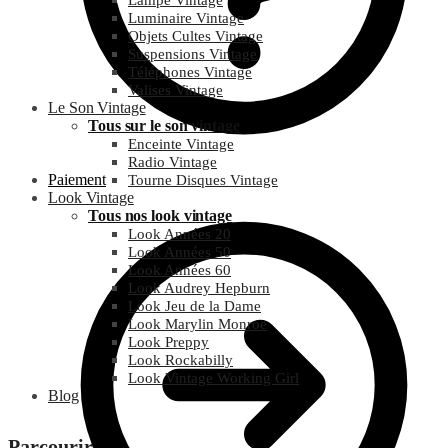
Lampe Vintage
Luminaire Vintage
Objets Cultes Vintage
Suspensions Vintage
Téléphones Vintage
Valises Vintage
Le Son Vintage
Tous sur le son vintage
Enceinte Vintage
Radio Vintage
Paiement
Tourne Disques Vintage
Look Vintage
Tous nos look vintage
Look Années 20
Look Années 50
Look Années 60
Look Audrey Hepburn
Look Jeu de la Dame
Look Marylin Monroe
Look Preppy
Look Rockabilly
Look Vintage Working Girl
Blog
Parcourir