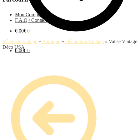
Mon Compte
F.A.Q / Contact
0.00
€
0
Vêtement vintage
»
Boutique
»
Décoration Vintage
»
Valise Vintage
Déco USA
0.00
€
0