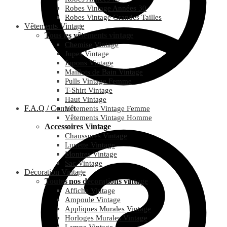
Robes Vintage Années 30
Robes Vintage Grandes Tailles
Vêtements Vintage
Tous les vêtements vintage
Chemise Vintage
Jupes Vintage
Jupons Vintage
Maillots de Bain Vintage
Pulls Vintage Femme
T-Shirt Vintage
Haut Vintage
F.A.Q / Contact
Vêtements Vintage Femme
Vêtements Vintage Homme
Accessoires Vintage
Chaussures Vintage
Lunette Vintage
Montres Vintage
Sac Vintage
Décoration Vintage
Toutes nos décorations vintage
Affiche Vintage
Ampoule Vintage
Appliques Murales Vintage
Horloges Murales Vintage