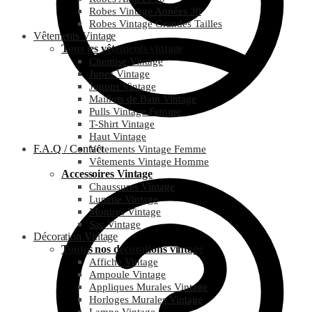
Robes Vintage Années 30
Robes Vintage Grandes Tailles
Vêtements Vintage
Tous les vêtements vintage
Chemise Vintage
Jupes Vintage
Jupons Vintage
Maillots de Bain Vintage
Pulls Vintage Femme
T-Shirt Vintage
Haut Vintage
F.A.Q / Contact
Vêtements Vintage Femme
Vêtements Vintage Homme
Accessoires Vintage
Chaussures Vintage
Lunette Vintage
Montres Vintage
Sac Vintage
Décoration Vintage
Toutes nos décorations vintage
Affiche Vintage
Ampoule Vintage
Appliques Murales Vintage
Horloges Murales Vintage