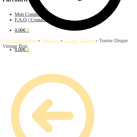
Mon Compte
F.A.Q / Contact
0.00
€
0
Vêtement vintage
»
Boutique
»
Le Son Vintage
»
Tourne Disque
Vintage Bois
0.00
€
0