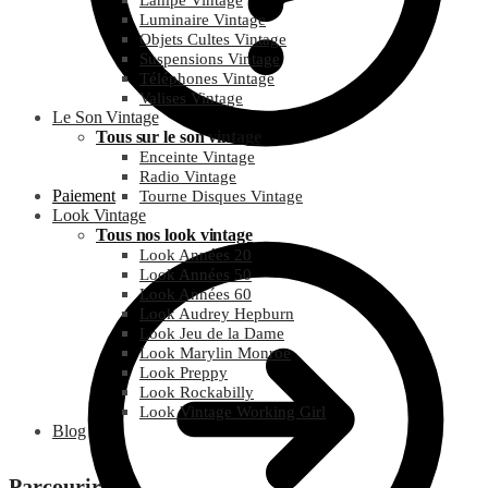
Lampe Vintage
Luminaire Vintage
Objets Cultes Vintage
Suspensions Vintage
Téléphones Vintage
Valises Vintage
Le Son Vintage
Tous sur le son vintage
Enceinte Vintage
Radio Vintage
Paiement
Tourne Disques Vintage
Look Vintage
Tous nos look vintage
Look Années 20
Look Années 50
Look Années 60
Look Audrey Hepburn
Look Jeu de la Dame
Look Marylin Monroe
Look Preppy
Look Rockabilly
Look Vintage Working Girl
Blog
Parcourir