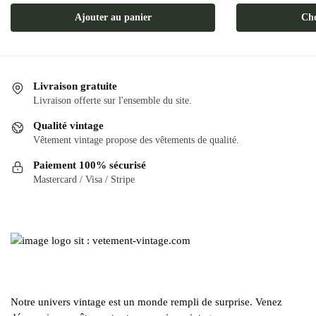
Ce
Ajouter au panier
Cho
produit
a
plusieurs
variations.
Livraison gratuite
Les
Livraison offerte sur l'ensemble du site.
options
Qualité vintage
peuvent
Vêtement vintage propose des vêtements de qualité.
être
Paiement 100% sécurisé
choisies
Mastercard / Visa / Stripe
sur
la
page
du
produit
Notre univers vintage est un monde rempli de surprise. Venez