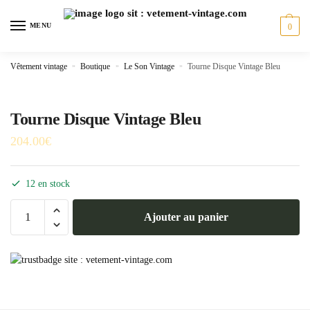
Skip
Skip
to
to
MENU
0
navigation
content
Vêtement vintage
»
Boutique
»
Le Son Vintage
»
Tourne Disque Vintage Bleu
Tourne Disque Vintage Bleu
204.00
€
12 en stock
quantité
Ajouter au panier
de
Tourne
Disque
Vintage
Bleu