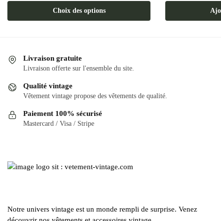
a
Choix des options
Ajo
plusieurs
variations.
Les
options
Livraison gratuite
Livraison offerte sur l'ensemble du site.
peuvent
être
Qualité vintage
choisies
Vêtement vintage propose des vêtements de qualité.
sur
Paiement 100% sécurisé
la
Mastercard / Visa / Stripe
page
du
produit
Notre univers vintage est un monde rempli de surprise. Venez
découvrir nos vêtements et accessoires vintage.