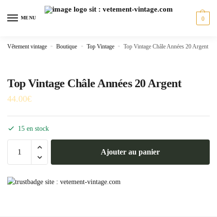
Skip
Skip
to
to
MENU
0
navigation
content
Vêtement vintage
»
Boutique
»
Top Vintage
»
Top Vintage Châle Années 20 Argent
Top Vintage Châle Années 20 Argent
44.00
€
15 en stock
quantité
Ajouter au panier
de
Top
Vintage
Châle
Années
20