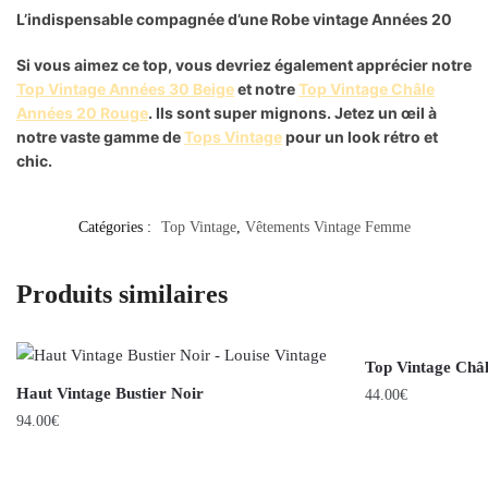
L’indispensable compagnée d’une Robe vintage Années 20
Si vous aimez ce top, vous devriez également apprécier notre
Top Vintage Années 30 Beige
et notre
Top Vintage Châle
Années 20 Rouge
. Ils sont super mignons. Jetez un œil à
notre vaste gamme de
Tops Vintage
pour un look rétro et
chic.
Catégories :
Top Vintage
,
Vêtements Vintage Femme
Produits similaires
Top Vintage Châ
Haut Vintage Bustier Noir
44.00
€
94.00
€
Ce
produit