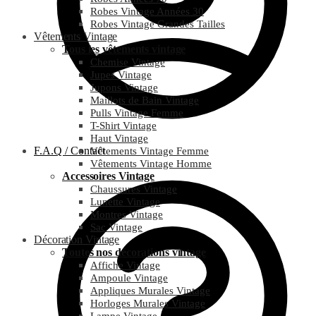
Robes Vintage Années 30
Robes Vintage Grandes Tailles
Vêtements Vintage
Tous les vêtements vintage
Chemise Vintage
Jupes Vintage
Jupons Vintage
Maillots de Bain Vintage
Pulls Vintage Femme
T-Shirt Vintage
Haut Vintage
F.A.Q / Contact
Vêtements Vintage Femme
Vêtements Vintage Homme
Accessoires Vintage
Chaussures Vintage
Lunette Vintage
Montres Vintage
Sac Vintage
Décoration Vintage
Toutes nos décorations vintage
Affiche Vintage
Ampoule Vintage
Appliques Murales Vintage
Horloges Murales Vintage