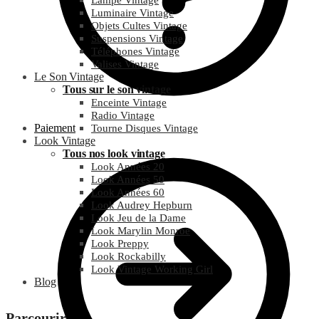
Lampe Vintage
Luminaire Vintage
Objets Cultes Vintage
Suspensions Vintage
Téléphones Vintage
Valises Vintage
Le Son Vintage
Tous sur le son vintage
Enceinte Vintage
Radio Vintage
Paiement
Tourne Disques Vintage
Look Vintage
Tous nos look vintage
Look Années 20
Look Années 50
Look Années 60
Look Audrey Hepburn
Look Jeu de la Dame
Look Marylin Monroe
Look Preppy
Look Rockabilly
Look Vintage Working Girl
Blog
Parcourir