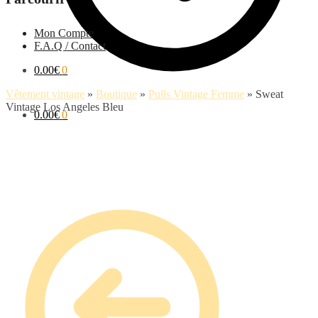
Mon Compte
F.A.Q / Contact
0.00
€
0
Vêtement vintage
»
Boutique
»
Pulls Vintage Femme
»
Sweat
Vintage Los Angeles Bleu
0.00
€
0