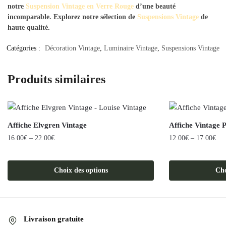
notre
Suspension Vintage en Verre Rouge
d’une beauté
incomparable. Explorez notre sélection de
Suspensions Vintage
de
haute qualité.
Catégories :
Décoration Vintage
,
Luminaire Vintage
,
Suspensions Vintage
Produits similaires
Affiche Elvgren Vintage
Affiche Vintage P
16.00
€
–
22.00
€
12.00
€
–
17.00
€
Ce
Ce
produit
produit
Choix des options
Cho
a
a
plusieurs
plusieurs
variations.
variations.
Les
Les
Livraison gratuite