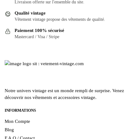
options
options
Livraison offerte sur l'ensemble du site.
peuvent
peuvent
Qualité vintage
être
être
Vêtement vintage propose des vêtements de qualité.
choisies
choisies
Paiement 100% sécurisé
sur
sur
Mastercard / Visa / Stripe
la
la
page
page
du
du
produit
produit
Notre univers vintage est un monde rempli de surprise. Venez
découvrir nos vêtements et accessoires vintage.
INFORMATIONS
Mon Compte
Blog
F.A.Q / Contact