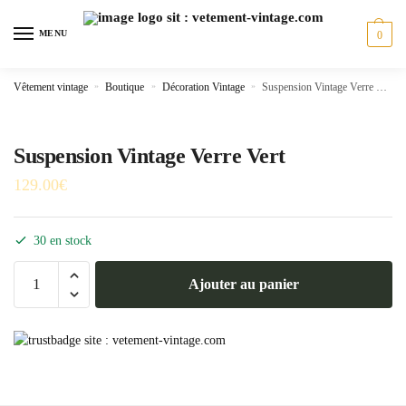
Skip
Skip
to
to
MENU
0
navigation
content
Vêtement vintage
»
Boutique
»
Décoration Vintage
»
Suspension Vintage Verre Vert
Suspension Vintage Verre Vert
129.00
€
30 en stock
quantité
Ajouter au panier
de
Suspension
Vintage
Verre
Vert