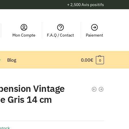
+ 2,500 Avis positifs
Mon Compte
F.A.Q / Contact
Paiement
Blog
0.00
€
0
pension Vintage
e Gris 14 cm
 stock