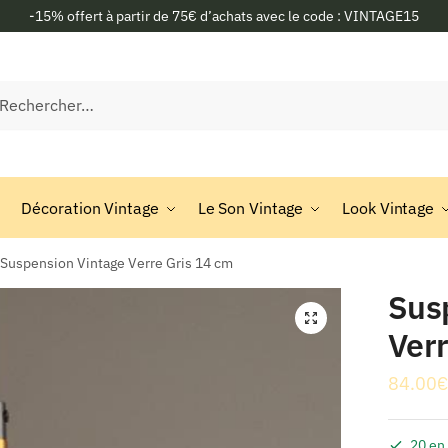
-15% offert à partir de 75€ d’achats avec le code : VINTAGE15
rcher :
Décoration Vintage
Le Son Vintage
Look Vintage
Suspension Vintage Verre Gris 14 cm
Sus
🔍
Verr
84.00
€
20 en