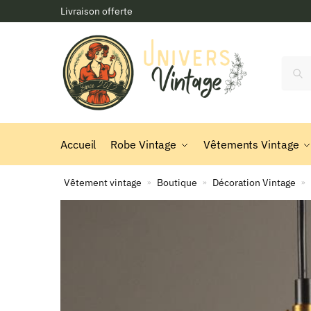
Skip
Skip
Livraison offerte
to
to
navigation
content
Reche
Accueil
Robe Vintage
Vêtements Vintage
Vêtement vintage
Boutique
Décoration Vintage
»
»
»