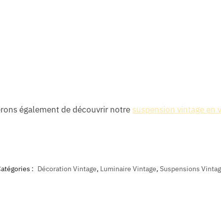
gérons également de découvrir notre
suspension vintage en v
atégories :
Décoration Vintage
,
Luminaire Vintage
,
Suspensions Vinta