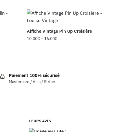
Affiche Vintage Pin Up Croisière
10.00
€
–
16.00
€
Ce
produit
a
plusieurs
Paiement 100% sécurisé
variations.
Mastercard / Visa / Stripe
Les
options
peuvent
être
choisies
LEURS AVIS
sur
la