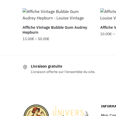
Affiche Vintage Bubble Gum Audrey
Affiche 
Hepburn
10.00
€
–
13.00
€
–
50.00
€
Ce
Ce
produit
produit
a
a
plusieur
Livraison gratuite
plusieurs
variatio
Livraison offerte sur l'ensemble du site.
variations.
Les
Les
options
options
peuvent
peuvent
être
être
choisies
choisies
INFORMA
sur
sur
la
Mon Co