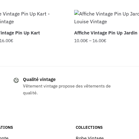
Vintage Pin Up Kart
Affiche Vintage Pin Up Jardin
16.00
€
10.00
€
–
16.00
€
Ce
produit
a
s
plusieurs
Qualité vintage
ns.
variations.
Vêtement vintage propose des vêtements de
Les
qualité.
options
peuvent
être
choisies
TIONS
COLLECTIONS
sur
la
mpte
Robe Vintage