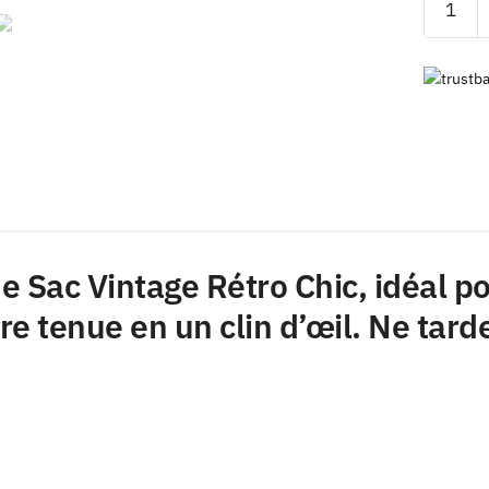
de
Sac
Vintage
Rétro
Chic
 Sac Vintage Rétro Chic, idéal po
re tenue en un clin d’œil. Ne tard