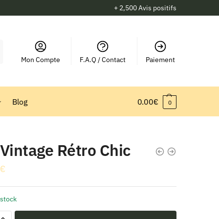
+ 2,500 Avis positifs
Mon Compte
F.A.Q / Contact
Paiement
Blog
0.00
€
0
Vintage Rétro Chic
€
 stock