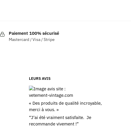
Ce
produit
a
plusieurs
Paiement 100% sécurisé
variations.
Mastercard / Visa / Stripe
Les
options
peuvent
être
choisies
sur
LEURS AVIS
la
page
du
« Des produits de qualité incroyable,
produit
merci à vous. »
“J’ai été vraiment satisfaite. Je
recommande vivement !”