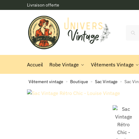
Skip
Skip
Livraison offerte
to
to
navigation
content
Reche
Accueil
Robe Vintage
Vêtements Vintage
Vêtement vintage
Boutique
Sac Vintage
Sac Vin
»
»
»