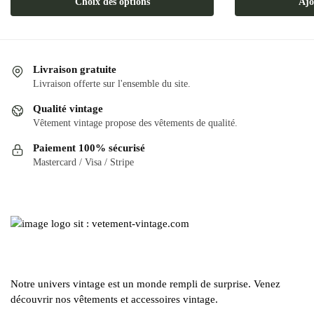
Choix des options
Ajo
produit
a
plusieurs
variations.
Livraison gratuite
Les
Livraison offerte sur l'ensemble du site.
options
Qualité vintage
peuvent
Vêtement vintage propose des vêtements de qualité.
être
Paiement 100% sécurisé
choisies
Mastercard / Visa / Stripe
sur
la
page
du
produit
Notre univers vintage est un monde rempli de surprise. Venez
découvrir nos vêtements et accessoires vintage.