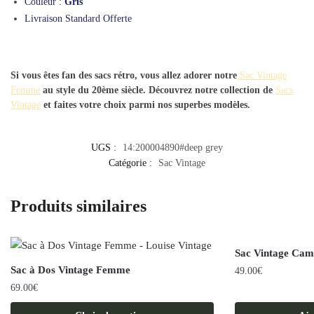
Couleur :
Gris
Livraison Standard Offerte
Si vous êtes fan des sacs rétro, vous allez adorer notre
Sac Vintage
Femme
au style du 20ème siècle. Découvrez notre collection de
Sacs
Vintage
et faites votre choix parmi nos superbes modèles.
UGS :
14:200004890#deep grey
Catégorie :
Sac Vintage
Produits similaires
Sac Vintage Ca
Sac à Dos Vintage Femme
49.00
€
69.00
€
Ce