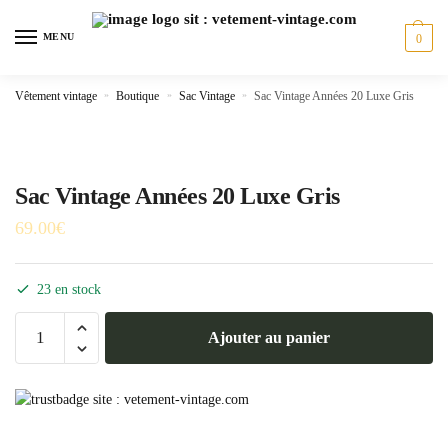
Skip
Skip
to
to
MENU
0
navigation
content
Vêtement vintage
»
Boutique
»
Sac Vintage
»
Sac Vintage Années 20 Luxe Gris
Sac Vintage Années 20 Luxe Gris
69.00
€
23 en stock
quantité
Ajouter au panier
de
Sac
Vintage
Années
20