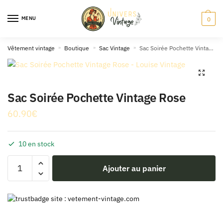
Skip
Skip
to
to
MENU
0
navigation
content
Vêtement vintage
»
Boutique
»
Sac Vintage
»
Sac Soirée Pochette Vintage Rose
🔍
Sac Soirée Pochette Vintage Rose
60.90
€
10 en stock
quantité
Ajouter au panier
de
Sac
Soirée
Pochette
Vintage