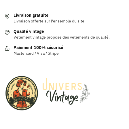
plusieurs
variations.
Livraison gratuite
Les
Livraison offerte sur l'ensemble du site.
options
Qualité vintage
peuvent
Vêtement vintage propose des vêtements de qualité.
être
Paiement 100% sécurisé
choisies
Mastercard / Visa / Stripe
sur
la
page
du
produit