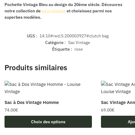
Pochette Vintage Bleu
au design du 20ème siècle. Découvrez
notre collection de
sacs vintage
et choisissez parmi nos
superbes modèles.
UGS :
14:10#red;5:200003927#clutch bag
Catégorie :
Sac Vintage
Étiquette :
rose
Produits similaires
Sac à Dos Vintage Homme
Sac Vintage An
74.00
€
69.00
€
Ce
Choix des options
Ajo
produit
a