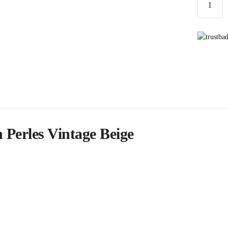
de
Sac
en
Perles
Vintage
Beige
 Perles Vintage Beige