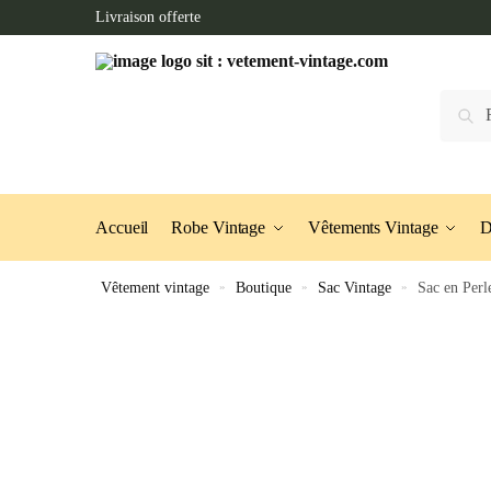
Skip
Skip
Livraison offerte
to
to
navigation
content
Recherc
Accueil
Robe Vintage
Vêtements Vintage
D
Vêtement vintage
»
Boutique
»
Sac Vintage
»
Sac en Perl