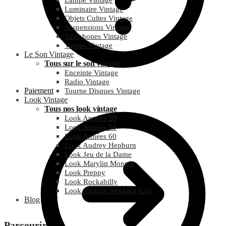
Lampe Vintage
Luminaire Vintage
Objets Cultes Vintage
Suspensions Vintage
Téléphones Vintage
Valises Vintage
Le Son Vintage
Tous sur le son vintage
Enceinte Vintage
Radio Vintage
Paiement
Tourne Disques Vintage
Look Vintage
Tous nos look vintage
Look Années 20
Look Années 50
Look Années 60
Look Audrey Hepburn
Look Jeu de la Dame
Look Marylin Monroe
Look Preppy
Look Rockabilly
Look Vintage Working Girl
Blog
Parcourir