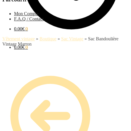
Mon Compte
F.A.Q / Contact
0.00
€
0
Vêtement vintage
»
Boutique
»
Sac Vintage
»
Sac Bandoulière
Vintage Marron
0.00
€
0