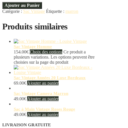
Ajouter au Panier
Catégorie :
Sac Vintage
Étiquette :
marron
Produits similaires
Sac Vintage Homme
154.00
€
Choix des options
Ce produit a
plusieurs variations. Les options peuvent être
choisies sur la page du produit
Sac Vintage Années 20 Luxe Bordeaux
69.00
€
Ajouter au panier
Sac Vintage Camera Marron
49.00
€
Ajouter au panier
Sac à Main Vintage Roses Rouge
49.00
€
Ajouter au panier
LIVRAISON GRATUITE