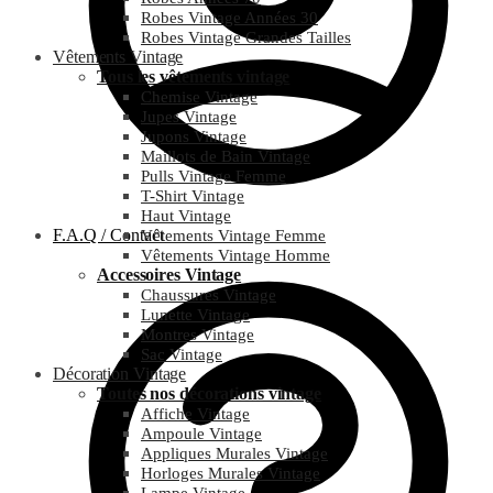
Robes Vintage Années 30
Robes Vintage Grandes Tailles
Vêtements Vintage
Tous les vêtements vintage
Chemise Vintage
Jupes Vintage
Jupons Vintage
Maillots de Bain Vintage
Pulls Vintage Femme
T-Shirt Vintage
Haut Vintage
F.A.Q / Contact
Vêtements Vintage Femme
Vêtements Vintage Homme
Accessoires Vintage
Chaussures Vintage
Lunette Vintage
Montres Vintage
Sac Vintage
Décoration Vintage
Toutes nos décorations vintage
Affiche Vintage
Ampoule Vintage
Appliques Murales Vintage
Horloges Murales Vintage