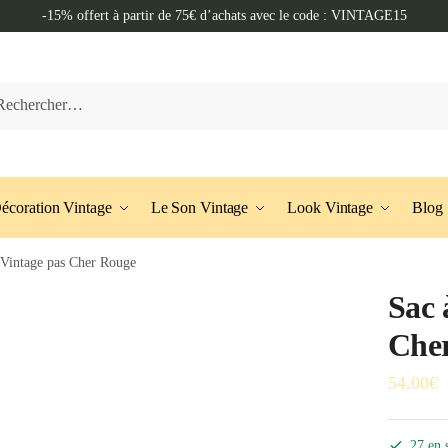
-15% offert à partir de 75€ d’achats avec le code : VINTAGE15
her :
écoration Vintage
Le Son Vintage
Look Vintage
Blog
 Vintage pas Cher Rouge
Sac 
Che
54.00
€
27 en 