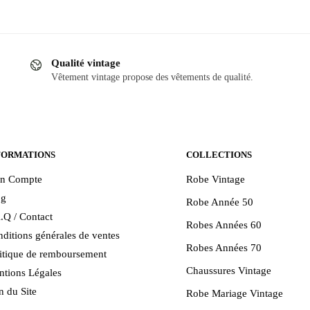
Ce
produit
a
Qualité vintage
plusieurs
Vêtement vintage propose des vêtements de qualité.
variations.
Les
options
peuvent
être
FORMATIONS
COLLECTIONS
choisies
n Compte
Robe Vintage
sur
og
Robe Année 50
la
.Q / Contact
page
Robes Années 60
ditions générales de ventes
du
Robes Années 70
itique de remboursement
produit
Chaussures Vintage
tions Légales
n du Site
Robe Mariage Vintage