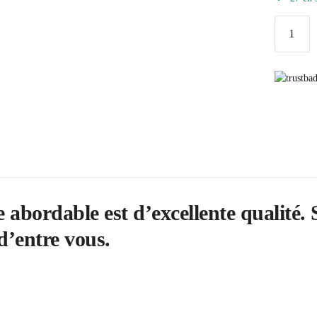
quantité
de
Sac
à
Main
Vintage
pas
Cher
Rouge
bordable est d’excellente qualité. S
d’entre vous.