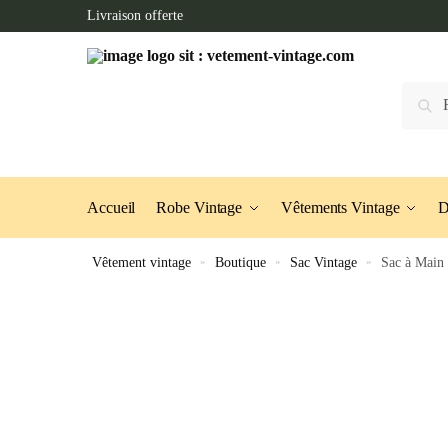
Skip
Skip
Livraison offerte
to
to
navigation
content
Recherc
Accueil
Robe Vintage
Vêtements Vintage
D
Vêtement vintage
»
Boutique
»
Sac Vintage
»
Sac à Main