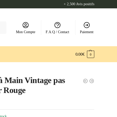
+ 2,500 Avis positifs
Mon Compte
F.A.Q / Contact
Paiement
0.00
€
0
à Main Vintage pas
r Rouge
stock