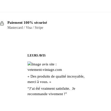
Ce
produit
a
Paiement 100% sécurisé
plusieurs
Mastercard / Visa / Stripe
variations.
Les
options
peuvent
être
LEURS AVIS
choisies
sur
la
« Des produits de qualité incroyable,
page
merci à vous. »
du
“J’ai été vraiment satisfaite. Je
produit
recommande vivement !”