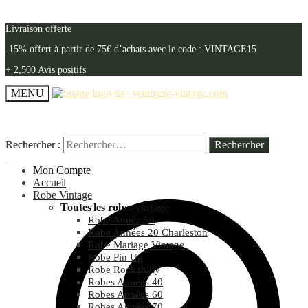
Livraison offerte
-15% offert à partir de 75€ d’achats avec le code : VINTAGE15
+ 2,500 Avis positifs
MENU
Rechercher :
Rechercher :
Mon Compte
Accueil
Robe Vintage
Toutes les robes vintage
Robe Année 50
Robe Années 20 Charleston
Robe Mariage Vintage
Robe Pin Up
Robe Rockabilly
Robes Années 40
Robes Années 60
Robes Années 70