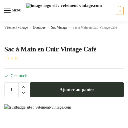
Skip
Skip
to
to
MENU
0
navigation
content
Vêtement vintage
»
Boutique
»
Sac Vintage
»
Sac à Main en Cuir Vintage Café
Sac à Main en Cuir Vintage Café
74.90
€
7 en stock
quantité
Ajouter au panier
de
Sac
à
Main
en
Cuir