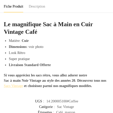
Vintage
Fiche Produit
Description
Café
Le magnifique Sac à Main en Cuir
Vintage Café
Matière:
Cuir
Dimensions:
voir photo
Look Rétro
Super pratique
Livraison Standard Offerte
Si vous appréciez les sacs rétro, vous allez adorer notre
Sac à main Noir Vintage
au style des années 20. Découvrez tous nos
Sacs Vintage
et choisissez parmi nos magnifiques modèles.
UGS :
14:200005100#Coffee
Catégorie :
Sac Vintage
Étiquettes :
Café
,
marron