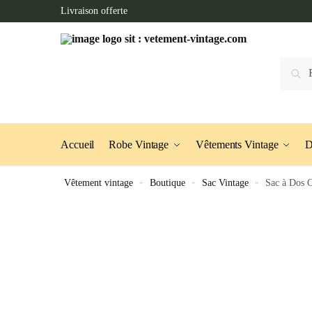
Skip
Skip
Livraison offerte
to
to
navigation
content
Recherc
Accueil
Robe Vintage
Vêtements Vintage
D
Vêtement vintage
»
Boutique
»
Sac Vintage
»
Sac à Dos 