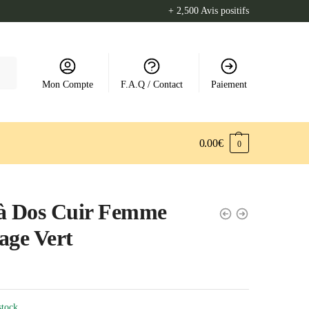
+ 2,500 Avis positifs
Mon Compte
F.A.Q / Contact
Paiement
0.00
€
0
 à Dos Cuir Femme
age Vert
stock