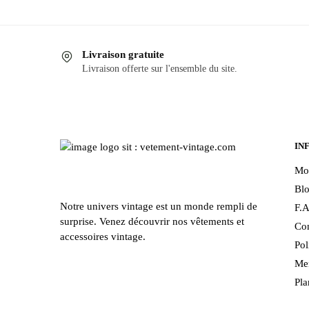
produit
a
plusieurs
Livraison gratuite
variations.
Livraison offerte sur l'ensemble du site.
Les
options
peuvent
être
choisies
IN
sur
Mo
la
Bl
page
Notre univers vintage est un monde rempli de
F.A
du
surprise. Venez découvrir nos vêtements et
Con
produit
accessoires vintage.
Pol
Men
Pla