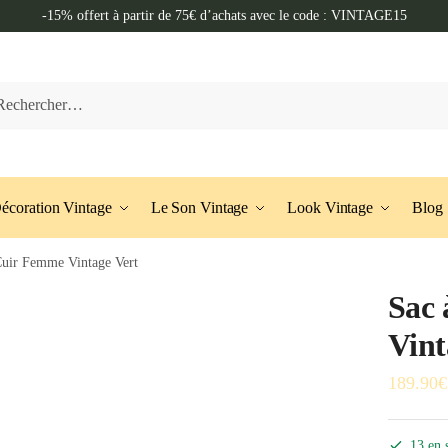
-15% offert à partir de 75€ d’achats avec le code : VINTAGE15
her :
écoration Vintage
Le Son Vintage
Look Vintage
Blog
Cuir Femme Vintage Vert
Sac
Vint
189.90
€
13 en 