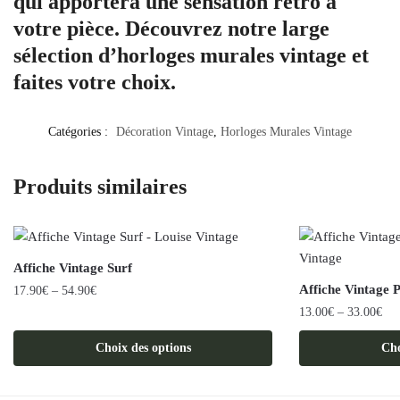
qui apportera une sensation rétro à
votre pièce. Découvrez notre large
sélection d’horloges murales vintage et
faites votre choix.
Catégories :
Décoration Vintage
,
Horloges Murales Vintage
Produits similaires
Affiche Vintage Surf
Affiche Vintage 
17.90
€
–
54.90
€
13.00
€
–
33.00
€
Ce
produit
Ce
Choix des options
Cho
a
produit
plusieurs
a