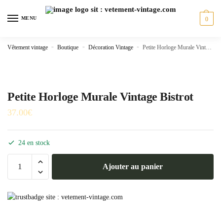
Skip
Skip
to
to
MENU
0
navigation
content
Vêtement vintage
»
Boutique
»
Décoration Vintage
»
Petite Horloge Murale Vintage Bistrot
Petite Horloge Murale Vintage Bistrot
37.00
€
24 en stock
quantité
Ajouter au panier
de
Petite
Horloge
Murale
Vintage