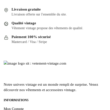
variations.
plusieurs
Les
variations.
Livraison gratuite
options
Les
Livraison offerte sur l'ensemble du site.
peuvent
options
Qualité vintage
être
peuvent
Vêtement vintage propose des vêtements de qualité.
choisies
être
Paiement 100% sécurisé
sur
choisies
Mastercard / Visa / Stripe
la
sur
page
la
du
page
produit
du
produit
Notre univers vintage est un monde rempli de surprise. Venez
découvrir nos vêtements et accessoires vintage.
INFORMATIONS
Mon Compte