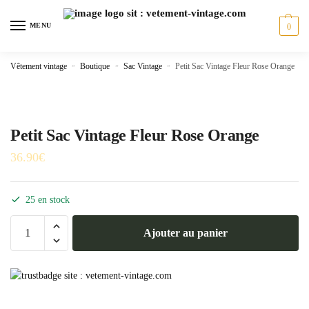
Skip
Skip
to
to
MENU
0
navigation
content
Vêtement vintage
»
Boutique
»
Sac Vintage
»
Petit Sac Vintage Fleur Rose Orange
Petit Sac Vintage Fleur Rose Orange
36.90
€
25 en stock
quantité
Ajouter au panier
de
Petit
Sac
Vintage
Fleur