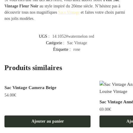
Vintage Fleur Noir
au style inspiré du 20ème siècle. N’hésitez pas à
découvrir tous nos magnifiques
Sacs Vintage
et faites votre choix parmi
nos jolis modèles.
UGS :
14:1052#watermelon red
Catégorie :
Sac Vintage
Étiquette :
rose
Produits similaires
Sac Vintage Camera Beige
54.00
€
Sac Vintage Ann
69.00
€
Ajouter au panier
Ajo