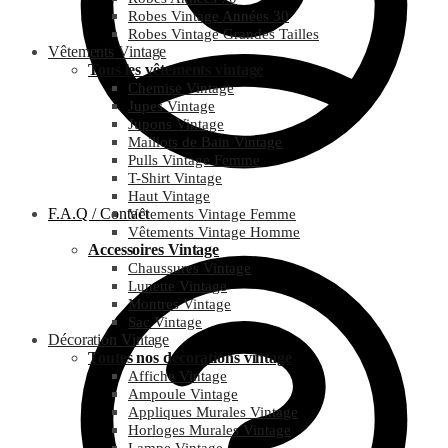
Robes Vintage Années 30
Robes Vintage Grandes Tailles
Vêtements Vintage
Tous les vêtements vintage
Chemise Vintage
Jupes Vintage
Jupons Vintage
Maillots de Bain Vintage
Pulls Vintage Femme
T-Shirt Vintage
Haut Vintage
F.A.Q / Contact
Vêtements Vintage Femme
Vêtements Vintage Homme
Accessoires Vintage
Chaussures Vintage
Lunette Vintage
Montres Vintage
Sac Vintage
Décoration Vintage
Toutes nos décorations vintage
Affiche Vintage
Ampoule Vintage
Appliques Murales Vintage
Horloges Murales Vintage