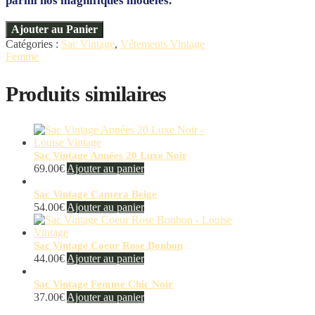
parmi nos magnifiques modèles.
Ajouter au Panier
Catégories :
Sac Vintage
,
Vêtements Vintage
Femme
Produits similaires
Sac Vintage Années 20 Luxe Noir
69.00
€
Ajouter au panier
Sac Vintage Camera Beige
54.00
€
Ajouter au panier
Sac Vintage Coeur Rose Bonbon
44.00
€
Ajouter au panier
Sac Vintage Femme Chic Noir
37.00
€
Ajouter au panier