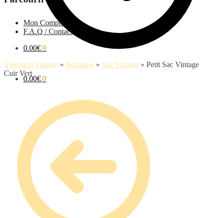
Mon Compte
F.A.Q / Contact
0.00
€
0
Vêtement vintage
»
Boutique
»
Sac Vintage
»
Petit Sac Vintage
Cuir Vert
0.00
€
0