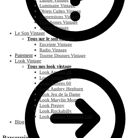
Lampe Vintage
Luminaire Vintage
Objets Cultes Vintage
Suspensions Vintage
Téléphones Vintage
Valises Vintage
Le Son Vintage
Tous sur le son vintage
Enceinte Vintage
Radio Vintage
Paiement
Tourne Disques Vintage
Look Vintage
Tous nos look vintage
Look Années 20
Look Années 50
Look Années 60
Look Audrey Hepburn
Look Jeu de la Dame
Look Marylin Monroe
Look Preppy
Look Rockabilly
Look Vintage Working Girl
Blog
Parcourir