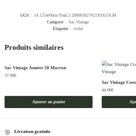
UGS :
14:1254#Skin Pink;5:200003927#21X9X15CM
Catégorie :
Sac Vintage
Étiquette :
violet
Produits similaires
Sac Vintage Années 50 Marron
37.00
€
Sac Vintage Coe
44.00
€
Ajouter au panier
Ajo
Livraison gratuite