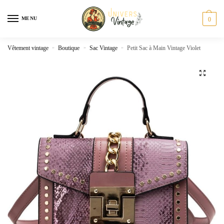
Skip
Skip
to
to
MENU
0
navigation
content
Vêtement vintage
»
Boutique
»
Sac Vintage
»
Petit Sac à Main Vintage Violet
🔍