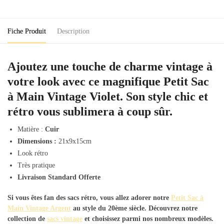
Main
Vintage
Violet
Fiche Produit
Description
Ajoutez une touche de charme vintage à
votre look avec ce magnifique Petit Sac
à Main Vintage Violet. Son style chic et
rétro vous sublimera à coup sûr.
Matière :
Cuir
Dimensions :
21x9x15cm
Look rétro
Très pratique
Livraison Standard Offerte
Si vous êtes fan des sacs rétro, vous allez adorer notre
Petit Sac à
Main Vintage Argent
au style du 20ème siècle. Découvrez notre
collection de
sacs vintage
et choisissez parmi nos nombreux modèles.