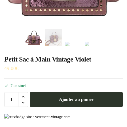
Petit Sac à Main Vintage Violet
49.00
€
7 en stock
quantité
Ajouter au panier
de
Petit
Sac
à