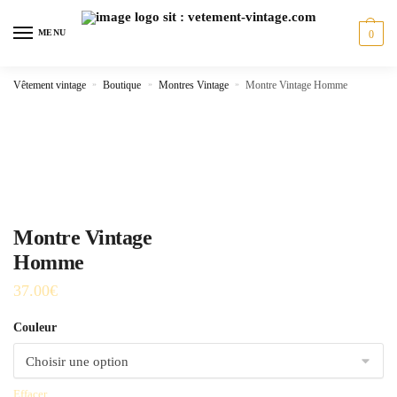
Skip
Skip
to
to
MENU
0
navigation
content
Vêtement vintage
»
Boutique
»
Montres Vintage
»
Montre Vintage Homme
Montre Vintage
Homme
37.00
€
Couleur
Effacer