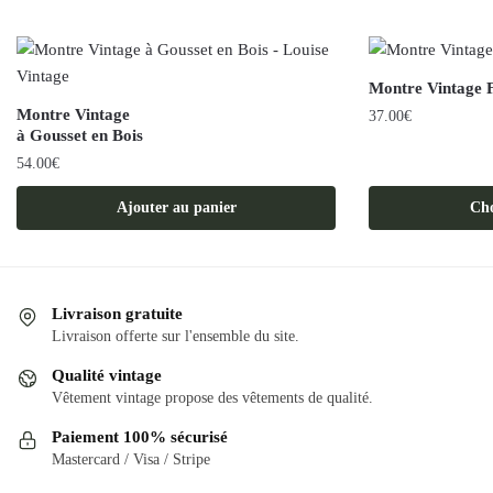
Montre Vintage
Montre Vintage
37.00
€
à Gousset en Bois
Ce
54.00
€
produit
a
Ajouter au panier
Cho
plusieurs
variations.
Les
options
Livraison gratuite
Livraison offerte sur l'ensemble du site.
peuvent
être
Qualité vintage
choisies
Vêtement vintage propose des vêtements de qualité.
sur
Paiement 100% sécurisé
la
Mastercard / Visa / Stripe
page