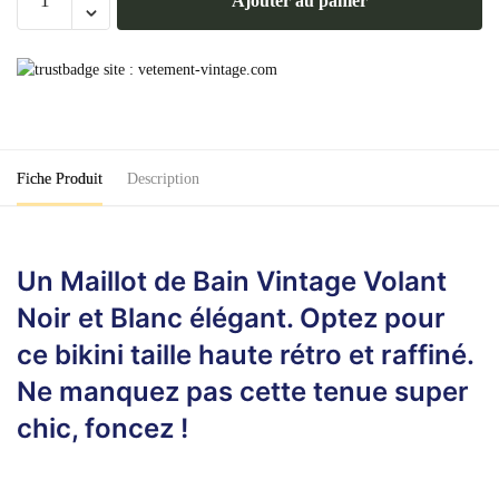
Ajouter au panier
de
Maillot
de
Bain
Vintage
Volant
Noir
Fiche Produit
Description
et
Blanc
Un Maillot de Bain Vintage Volant
Noir et Blanc élégant. Optez pour
ce bikini taille haute rétro et raffiné.
Ne manquez pas cette tenue super
chic, foncez !