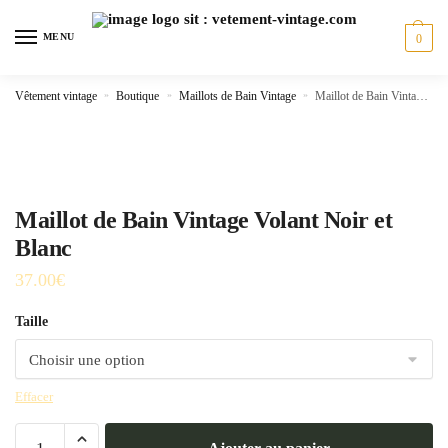
Skip
Skip
to
to
MENU
0
navigation
content
Vêtement vintage
»
Boutique
»
Maillots de Bain Vintage
»
Maillot de Bain Vintage Volant Noir et Blanc
Maillot de Bain Vintage Volant Noir et
Blanc
37.00
€
Taille
Effacer
quantité