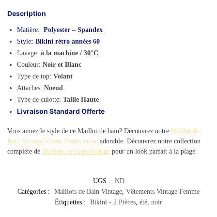
Description
Matière:
Polyester – Spandex
Style
: Bikini rétro années 60
Lavage:
à la machine / 30°C
Couleur:
Noir et Blanc
Type de top:
Volant
Attaches:
Noeud
Type de culotte:
Taille Haute
Livraison Standard Offerte
Vous aimez le style de ce Maillot de bain? Découvrez notre
Maillot de
Bain Vintage Volant Fleurs Jaune
adorable. Découvrez notre collection
complète de
Maillots de Bain Vintage
pour un look parfait à la plage.
UGS :
ND
Catégories :
Maillots de Bain Vintage
,
Vêtements Vintage Femme
Étiquettes :
Bikini - 2 Pièces
,
été
,
noir