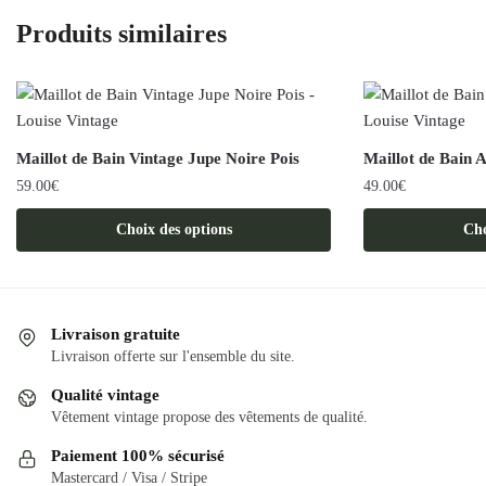
Produits similaires
Maillot de Bain Vintage Jupe Noire Pois
Maillot de Bain 
59.00
€
49.00
€
Ce
Ce
Choix des options
Cho
produit
produit
a
a
plusieurs
plusieurs
variations.
variations.
Livraison gratuite
Les
Les
Livraison offerte sur l'ensemble du site.
options
options
Qualité vintage
peuvent
peuvent
Vêtement vintage propose des vêtements de qualité.
être
être
Paiement 100% sécurisé
choisies
choisies
Mastercard / Visa / Stripe
sur
sur