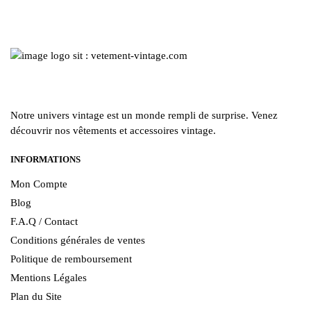
la
la
page
page
du
du
produit
produit
Notre univers vintage est un monde rempli de surprise. Venez
découvrir nos vêtements et accessoires vintage.
INFORMATIONS
Mon Compte
Blog
F.A.Q / Contact
Conditions générales de ventes
Politique de remboursement
Mentions Légales
Plan du Site