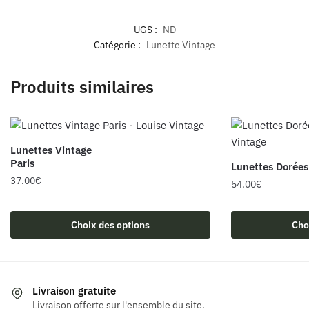
UGS :
ND
Catégorie :
Lunette Vintage
Produits similaires
Lunettes Vintage
Paris
Lunettes Dorées
37.00
€
54.00
€
Ce
Ce
produit
produit
Choix des options
Cho
a
a
plusieurs
plusieurs
variations.
variations.
Les
Les
Livraison gratuite
options
Livraison offerte sur l'ensemble du site.
options