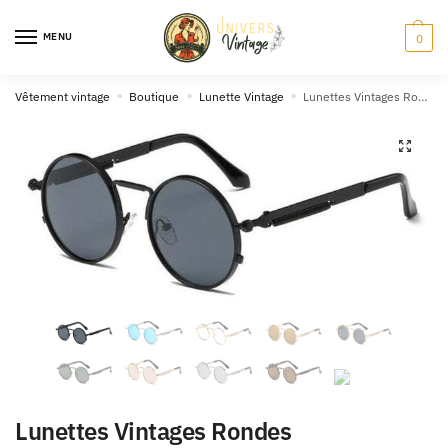
Skip
Skip
to
to
MENU
0
navigation
content
Vêtement vintage
»
Boutique
»
Lunette Vintage
»
Lunettes Vintages Rondes
🔍
Lunettes Vintages Rondes