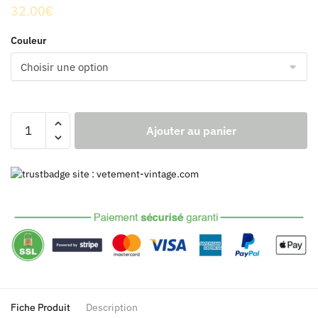
32.00
€
Couleur
quantité
Ajouter au panier
de
Lunettes
Vintages
Rondes
Fiche Produit
Description