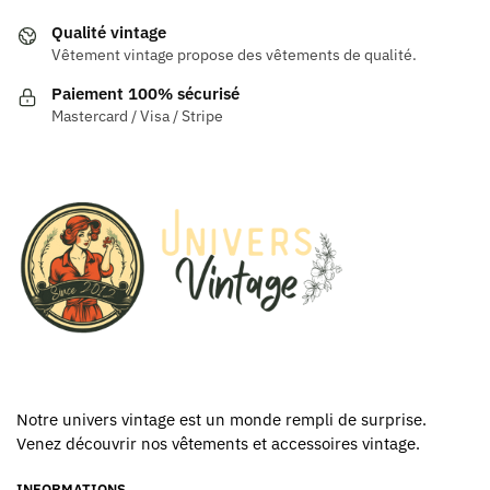
peuvent
peuvent
Qualité vintage
être
être
Vêtement vintage propose des vêtements de qualité.
choisies
choisies
Paiement 100% sécurisé
sur
sur
Mastercard / Visa / Stripe
la
la
page
page
du
du
produit
produit
Notre univers vintage est un monde rempli de surprise.
Venez découvrir nos vêtements et accessoires vintage.
INFORMATIONS