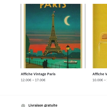
Affiche Vintage Paris
Affiche 
12.00
€
–
17.00
€
10.00
€
–
Ce
Ce
produit
produit
a
a
Livraison gratuite
plusieurs
plusieur