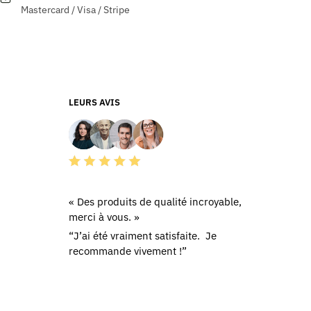
Mastercard / Visa / Stripe
variations.
Les
options
peuvent
être
choisies
LEURS AVIS
sur
la
page
du
produit
« Des produits de qualité incroyable,
merci à vous. »
“J’ai été vraiment satisfaite. Je
recommande vivement !”