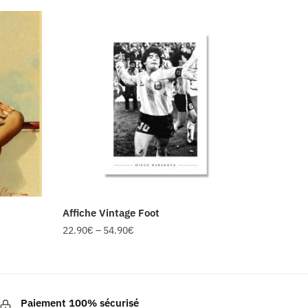
Affiche Vintage Foot
22.90
€
–
54.90
€
Ce
produit
a
Paiement 100% sécurisé
plusieurs