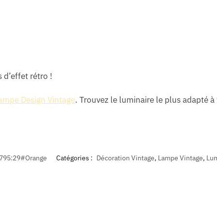
d’effet rétro !
ampe Design Vintage
. Trouvez
le luminaire le plus adapté 
795:29#Orange
Catégories :
Décoration Vintage
,
Lampe Vintage
,
Lum