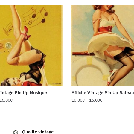
Vintage Pin Up Musique
Affiche Vintage Pin Up Bateau
16.00
€
10.00
€
–
16.00
€
Ce
produit
a
Qualité vintage
s
plusieurs