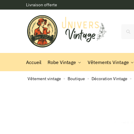
Skip
Skip
Livraison offerte
to
to
navigation
content
Reche
Accueil
Robe Vintage
Vêtements Vintage
Vêtement vintage
Boutique
Décoration Vintage
»
»
»