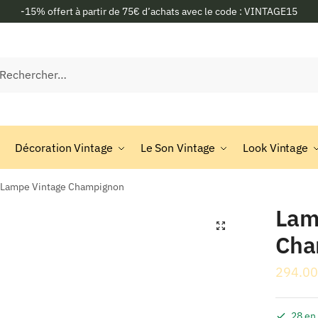
-15% offert à partir de 75€ d’achats avec le code : VINTAGE15
rcher :
Décoration Vintage
Le Son Vintage
Look Vintage
Lampe Vintage Champignon
Lam
🔍
Cha
294.00
28 en