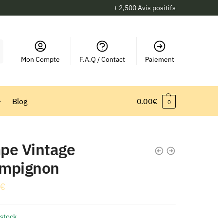
+ 2,500 Avis positifs
Mon Compte
F.A.Q / Contact
Paiement
Blog
0.00
€
0
pe Vintage
mpignon
€
 stock