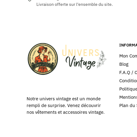
Livraison offerte sur l'ensemble du site.
variations.
variatio
Les
Les
options
options
peuvent
peuvent
être
être
choisies
choisies
INFORMA
sur
sur
Mon Co
la
la
Blog
page
page
F.A.Q / 
du
du
Conditio
produit
produit
Politiq
Mentions
Notre univers vintage est un monde
Plan du 
rempli de surprise. Venez découvrir
nos vêtements et accessoires vintage.