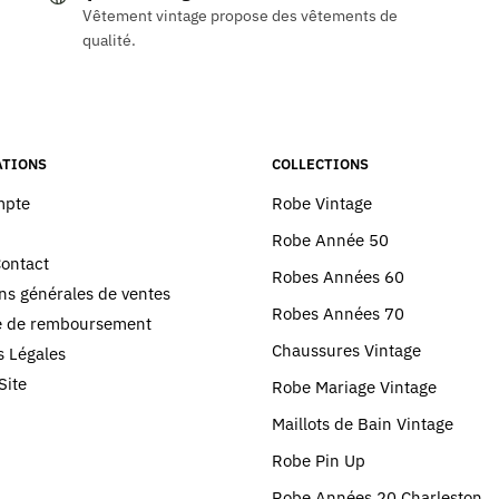
Vêtement vintage propose des vêtements de
ns.
variations.
qualité.
Les
options
peuvent
être
choisies
TIONS
COLLECTIONS
sur
mpte
Robe Vintage
la
Robe Année 50
page
Contact
du
Robes Années 60
ns générales de ventes
produit
Robes Années 70
ue de remboursement
Chaussures Vintage
 Légales
Site
Robe Mariage Vintage
Maillots de Bain Vintage
Robe Pin Up
Robe Années 20 Charleston