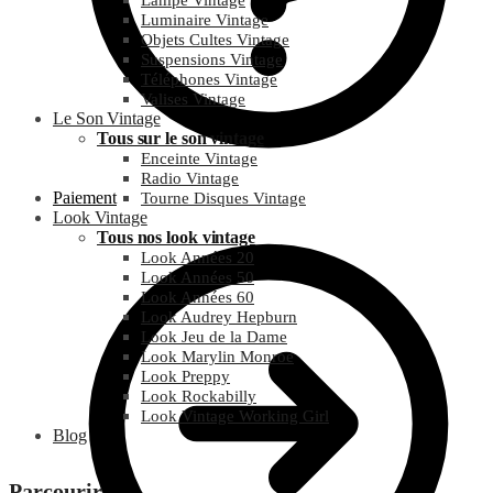
Lampe Vintage
Luminaire Vintage
Objets Cultes Vintage
Suspensions Vintage
Téléphones Vintage
Valises Vintage
Le Son Vintage
Tous sur le son vintage
Enceinte Vintage
Radio Vintage
Paiement
Tourne Disques Vintage
Look Vintage
Tous nos look vintage
Look Années 20
Look Années 50
Look Années 60
Look Audrey Hepburn
Look Jeu de la Dame
Look Marylin Monroe
Look Preppy
Look Rockabilly
Look Vintage Working Girl
Blog
Parcourir