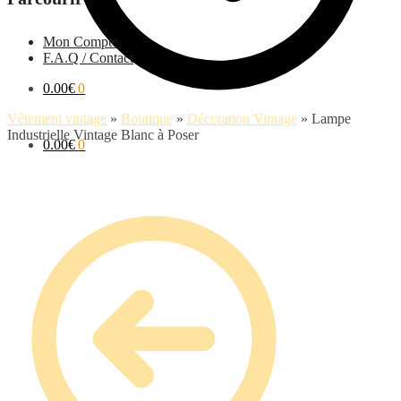
Mon Compte
F.A.Q / Contact
0.00
€
0
Vêtement vintage
»
Boutique
»
Décoration Vintage
»
Lampe
Industrielle Vintage Blanc à Poser
0.00
€
0