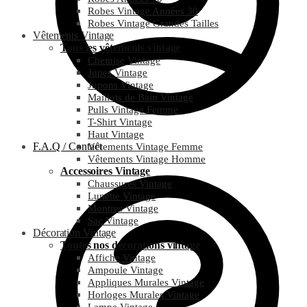
Robes Vintage Années 30
Robes Vintage Grandes Tailles
Vêtements Vintage
Tous les vêtements vintage
Chemise Vintage
Jupes Vintage
Jupons Vintage
Maillots de Bain Vintage
Pulls Vintage Femme
T-Shirt Vintage
Haut Vintage
F.A.Q / Contact
Vêtements Vintage Femme
Vêtements Vintage Homme
Accessoires Vintage
Chaussures Vintage
Lunette Vintage
Montres Vintage
Sac Vintage
Décoration Vintage
Toutes nos décorations vintage
Affiche Vintage
Ampoule Vintage
Appliques Murales Vintage
Horloges Murales Vintage