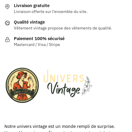
variations.
Les
Livraison gratuite
Les
Livraison offerte sur l'ensemble du site.
options
options
peuvent
Qualité vintage
peuvent
être
Vêtement vintage propose des vêtements de qualité.
être
choisies
Paiement 100% sécurisé
choisies
sur
Mastercard / Visa / Stripe
sur
la
la
page
page
du
du
produit
produit
Notre univers vintage est un monde rempli de surprise.