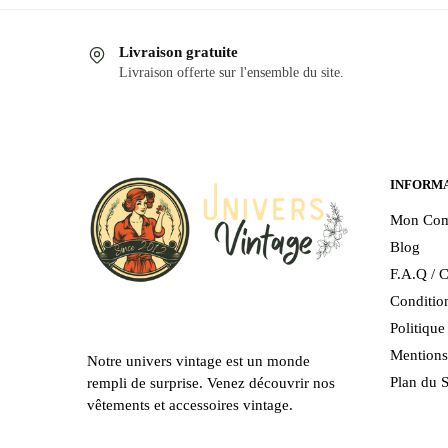
produit
a
a
plusieurs
Livraison gratuite
plusieurs
variations
Livraison offerte sur l'ensemble du site.
variations.
Les
Les
options
options
peuvent
peuvent
être
être
choisies
INFORM
choisies
sur
Mon Com
sur
la
Blog
la
page
F.A.Q / C
page
du
Condition
du
produit
Politiqu
produit
Mentions
Notre univers vintage est un monde
Plan du S
rempli de surprise. Venez découvrir nos
vêtements et accessoires vintage.