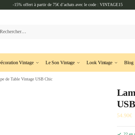
-15% offert à partir de 75€ d’achats avec le code : VINTAGE15
cher :
écoration Vintage
Le Son Vintage
Look Vintage
Blog
pe de Table Vintage USB Chic
Lamp
USB
54.90
€
22 en 