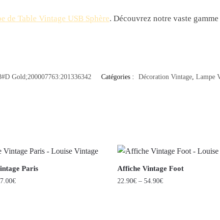
e de Table Vintage USB Sphère
. Découvrez notre vaste gamme
8#D Gold;200007763:201336342
Catégories :
Décoration Vintage
,
Lampe V
intage Paris
Affiche Vintage Foot
7.00
€
22.90
€
–
54.90
€
Ce
produit