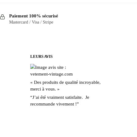
produit
a
Paiement 100% sécurisé
plusieurs
Mastercard / Visa / Stripe
variations.
Les
options
peuvent
être
LEURS AVIS
choisies
sur
la
« Des produits de qualité incroyable,
page
merci à vous. »
du
“J’ai été vraiment satisfaite. Je
produit
recommande vivement !”