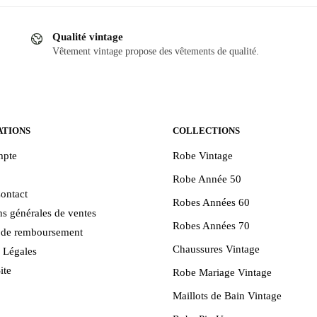
a
plusieurs
Qualité vintage
.
variations.
Vêtement vintage propose des vêtements de qualité.
Les
options
peuvent
être
choisies
ATIONS
COLLECTIONS
sur
pte
Robe Vintage
la
Robe Année 50
page
ontact
du
Robes Années 60
s générales de ventes
produit
Robes Années 70
e de remboursement
Chaussures Vintage
 Légales
ite
Robe Mariage Vintage
Maillots de Bain Vintage