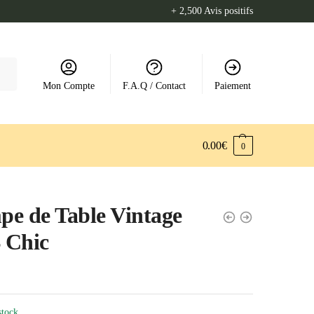
+ 2,500 Avis positifs
Mon Compte
F.A.Q / Contact
Paiement
0.00
€
0
e de Table Vintage
 Chic
stock