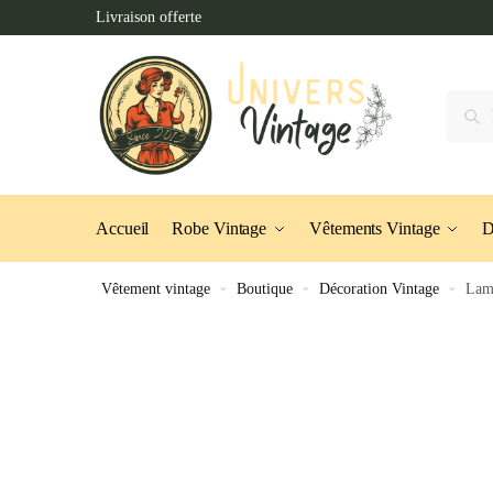
Skip
Skip
Livraison offerte
to
to
navigation
content
Recher
Accueil
Robe Vintage
Vêtements Vintage
D
Vêtement vintage
»
Boutique
»
Décoration Vintage
»
Lam