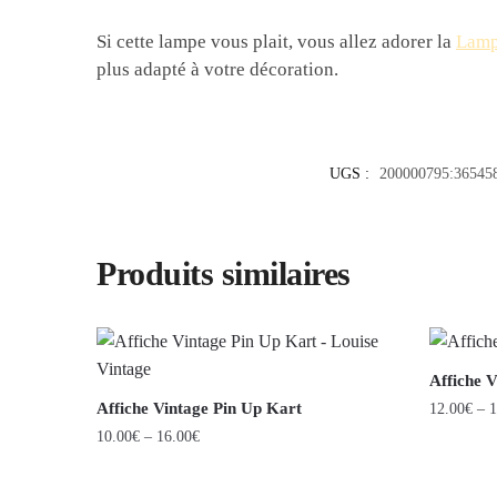
Si cette lampe vous plait, vous allez adorer la
Lamp
plus adapté à votre décoration.
UGS :
200000795:36545
Produits similaires
Affiche V
Affiche Vintage Pin Up Kart
12.00
€
–
1
10.00
€
–
16.00
€
Ce
Ce
produit