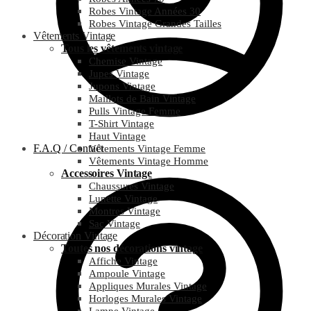
Robes Vintage Années 30
Robes Vintage Grandes Tailles
Vêtements Vintage
Tous les vêtements vintage
Chemise Vintage
Jupes Vintage
Jupons Vintage
Maillots de Bain Vintage
Pulls Vintage Femme
T-Shirt Vintage
Haut Vintage
F.A.Q / Contact
Vêtements Vintage Femme
Vêtements Vintage Homme
Accessoires Vintage
Chaussures Vintage
Lunette Vintage
Montres Vintage
Sac Vintage
Décoration Vintage
Toutes nos décorations vintage
Affiche Vintage
Ampoule Vintage
Appliques Murales Vintage
Horloges Murales Vintage