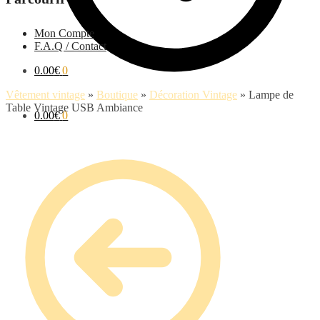
Mon Compte
F.A.Q / Contact
0.00
€
0
Vêtement vintage
»
Boutique
»
Décoration Vintage
»
Lampe de
Table Vintage USB Ambiance
0.00
€
0