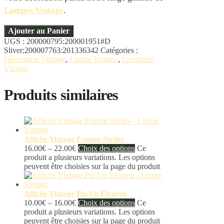
Lampes Vintage
.
Ajouter au Panier
UGS :
200000795:200001951#D
Sliver;200007763:201336342
Catégories :
Décoration Vintage
,
Lampe Vintage
,
Luminaire
Vintage
Produits similaires
Affiche Vintage Femme Sixties
16.00
€
–
22.00
€
Choix des options
Ce
produit a plusieurs variations. Les options
peuvent être choisies sur la page du produit
Affiche Vintage Pin Up Elvgren
10.00
€
–
16.00
€
Choix des options
Ce
produit a plusieurs variations. Les options
peuvent être choisies sur la page du produit