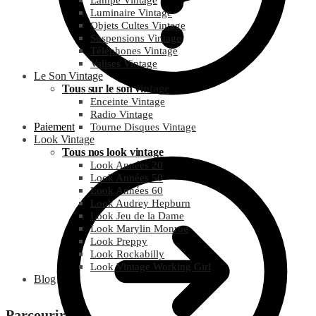
Lampe Vintage
Luminaire Vintage
Objets Cultes Vintage
Suspensions Vintage
Téléphones Vintage
Valises Vintage
Le Son Vintage
Tous sur le son vintage
Enceinte Vintage
Radio Vintage
Paiement
Tourne Disques Vintage
Look Vintage
Tous nos look vintage
Look Années 20
Look Années 50
Look Années 60
Look Audrey Hepburn
Look Jeu de la Dame
Look Marylin Monroe
Look Preppy
Look Rockabilly
Look Vintage Working Girl
Blog
Parcourir