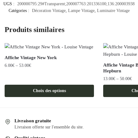
UGS :
200000795:29#Transparent;200007763:201336100;136:200003938
Catégories :
Décoration Vintage
,
Lampe Vintage
,
Luminaire Vintage
Produits similaires
Affiche Vintage New York
Affiche Vintage
6.00
€
–
53.00
€
Hepburn
Ce
13.00
€
–
50.00
€
produit
Ce
a
Choix des options
Cho
produit
plusieurs
a
variations.
plusieurs
Les
variations.
options
Livraison gratuite
Les
Livraison offerte sur l'ensemble du site.
peuvent
options
être
Qualité vintage