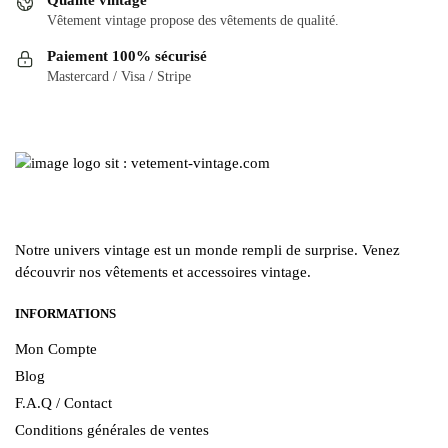
peuvent
choisies
Vêtement vintage propose des vêtements de qualité.
être
sur
Paiement 100% sécurisé
choisies
la
Mastercard / Visa / Stripe
sur
page
la
du
page
produit
du
produit
Notre univers vintage est un monde rempli de surprise. Venez
découvrir nos vêtements et accessoires vintage.
INFORMATIONS
Mon Compte
Blog
F.A.Q / Contact
Conditions générales de ventes