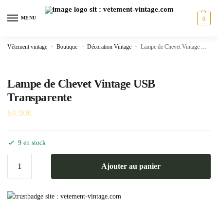
Skip
Skip
to
to
MENU
0
navigation
content
Vêtement vintage
»
Boutique
»
Décoration Vintage
»
Lampe de Chevet Vintage USB Transparente
Lampe de Chevet Vintage USB
Transparente
64.90
€
9 en stock
quantité
Ajouter au panier
de
Lampe
de
Chevet
Vintage